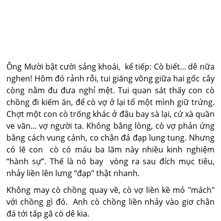
Ông Mười bật cười sảng khoái, kể tiếp: Cò biết... dê nữa
nghen! Hôm đó rảnh rỗi, tui giăng võng giữa hai gốc cây
còng nằm đu đưa nghỉ mệt. Tui quan sát thấy con cò
chồng đi kiếm ăn, để cò vợ ở lại tổ một mình giữ trứng.
Chợt một con cò trống khác ở đâu bay sà lại, cứ xà quần
ve vãn... vợ người ta. Không bằng lòng, cò vợ phản ứng
bằng cách vung cánh, co chân đá đạp lung tung. Nhưng
có lẽ con cò có máu ba lăm này nhiều kinh nghiệm
“hành sự”. Thế là nó bay vòng ra sau đích mục tiêu,
nhảy liền lên lưng “đạp” thật nhanh.
Không may cò chồng quay về, cò vợ liền kề mỏ "mách"
với chồng gì đó. Anh cò chồng liền nhảy vào giơ chân
đá tới tấp gã cò dê kia.