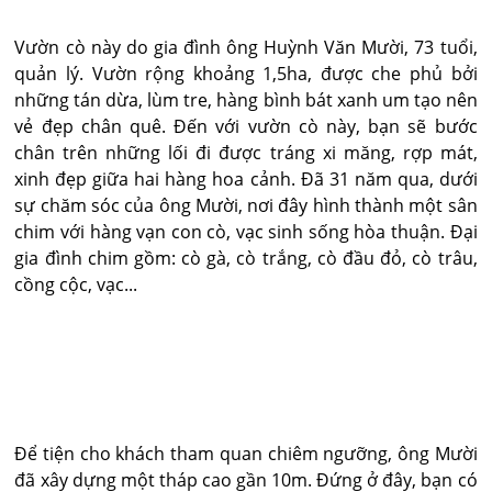
Vườn cò này do gia đình ông Huỳnh Văn Mười, 73 tuổi,
quản lý. Vườn rộng khoảng 1,5ha, được che phủ bởi
những tán dừa, lùm tre, hàng bình bát xanh um tạo nên
vẻ đẹp chân quê. Đến với vườn cò này, bạn sẽ bước
chân trên những lối đi được tráng xi măng, rợp mát,
xinh đẹp giữa hai hàng hoa cảnh. Đã 31 năm qua, dưới
sự chăm sóc của ông Mười, nơi đây hình thành một sân
chim với hàng vạn con cò, vạc sinh sống hòa thuận. Đại
gia đình chim gồm: cò gà, cò trắng, cò đầu đỏ, cò trâu,
cồng cộc, vạc...
Để tiện cho khách tham quan chiêm ngưỡng, ông Mười
đã xây dựng một tháp cao gần 10m. Đứng ở đây, bạn có