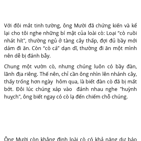
Với đôi mắt tinh tường, ông Mười đã chứng kiến và kể
lại cho tôi nghe những bí mật của loài cò: Loại “cò ruồi
nhát hít", thường ngủ ở tàng cây thấp, đợi đủ bầy mới
dám đi ăn. Còn “cò cá” dạn dĩ, thường đi ăn một mình
nên dễ bị đánh bẫy.
Chung một vườn cò, nhưng chúng luôn có bầy đàn,
lãnh địa riêng. Thế nên, chỉ cần ông nhìn lên nhánh cây,
thấy trống hơn ngày hôm qua, là biết đàn cò đã bị mất
bớt. Đôi lúc chúng xáp vào đánh nhau nghe "huỳnh
huỵch", ông biết ngay có cò lạ đến chiếm chỗ chúng.
Ông Mười còn khẳng định loài cò có khả năng dự báo