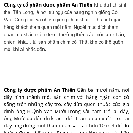
Công ty cổ phần dược phẩm An Thiên
Khu du lịch sinh
thái Tân Long, là nơi trú ngụ của hàng nghìn giống Cò,
Vạc, Còng cọc và nhiều giống chim khác… thu hút ngàn
hàng khách tham quan mỗi năm. Ngoài mục đích tham
quan, du khách còn được thưởng thức các món ăn: cháo,
chiên, khìa… từ sản phẩm chim cò. Thật khó có thể quên
mỗi khi ai nhắc đến.
Công ty dược phẩm An Thiên
Gần ba mươi năm, nơi
đây hình thành một sân chim với hàng ngàn con cò
sống trên những cây tre, cây dừa quen thuộc của gia
đình ông Huỳnh Văn Mười.Trong vài năm trở lại đây,
ông Mười đã đón du khách đến tham quan vườn cò. Tại
đây ông dựng một tháp quan sát cao hơn 10 mét để du
khách được chiêm ngưỡng cò trong khu vườn có diện