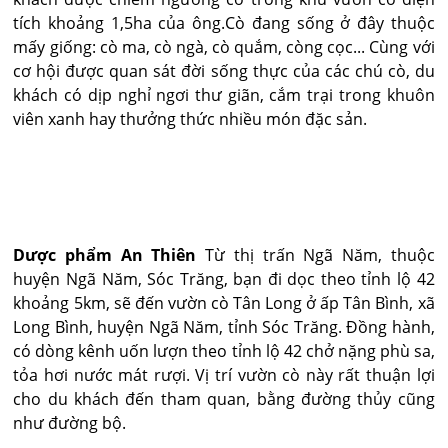
tích khoảng 1,5ha của ông.Cò đang sống ở đây thuộc
mấy giống: cò ma, cò ngà, cò quắm, còng cọc... Cùng với
cơ hội được quan sát đời sống thực của các chú cò, du
khách có dịp nghỉ ngơi thư giãn, cắm trại trong khuôn
viên xanh hay thưởng thức nhiều món đặc sản.
Dược phẩm An Thiên
Từ thị trấn Ngã Năm, thuộc
huyện Ngã Năm, Sóc Trăng, bạn đi dọc theo tỉnh lộ 42
khoảng 5km, sẽ đến vườn cò Tân Long ở ấp Tân Bình, xã
Long Bình, huyện Ngã Năm, tỉnh Sóc Trăng. Đồng hành,
có dòng kênh uốn lượn theo tỉnh lộ 42 chở nặng phù sa,
tỏa hơi nước mát rượi. Vị trí vườn cò này rất thuận lợi
cho du khách đến tham quan, bằng đường thủy cũng
như đường bộ.