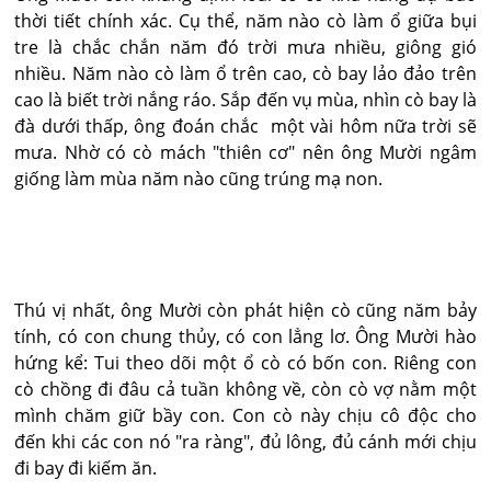
thời tiết chính xác. Cụ thể, năm nào cò làm ổ giữa bụi
tre là chắc chắn năm đó trời mưa nhiều, giông gió
nhiều. Năm nào cò làm ổ trên cao, cò bay lảo đảo trên
cao là biết trời nắng ráo. Sắp đến vụ mùa, nhìn cò bay là
đà dưới thấp, ông đoán chắc một vài hôm nữa trời sẽ
mưa. Nhờ có cò mách "thiên cơ" nên ông Mười ngâm
giống làm mùa năm nào cũng trúng mạ non.
Thú vị nhất, ông Mười còn phát hiện cò cũng năm bảy
tính, có con chung thủy, có con lẳng lơ. Ông Mười hào
hứng kể: Tui theo dõi một ổ cò có bốn con. Riêng con
cò chồng đi đâu cả tuần không về, còn cò vợ nằm một
mình chăm giữ bầy con. Con cò này chịu cô độc cho
đến khi các con nó "ra ràng", đủ lông, đủ cánh mới chịu
đi bay đi kiếm ăn.