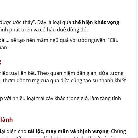
ược ước thấy”. Đây là loại quả
thể hiện khát vọng
ình phát triển và có hậu duệ đông đủ.
 xoài… sẽ tạo nên mâm ngũ quả với ước nguyện: “Cầu
ian.
g
ếc tua liên kết. Theo quan niệm dân gian, dứa tượng
ùi thơm đặc trưng của quả dứa cũng tạo sự thanh khiết
với nhiều loại trái cây khác trong giỏ, làm tăng tính
 lành
đại diện cho
tài lộc, may mắn và thịnh vượng
. Chúng