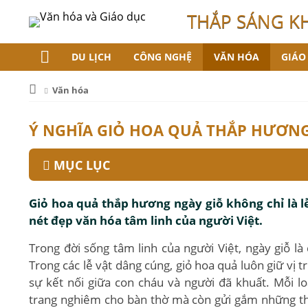
THẮP SÁNG K
DU LỊCH
CÔNG NGHỆ
VĂN HÓA
GIÁO
Văn hóa
Ý NGHĨA GIỎ HOA QUẢ THẮP HƯƠNG
MỤC LỤC
Giỏ hoa quả thắp hương ngày giỗ không chỉ là lễ
nét đẹp văn hóa tâm linh của người Việt.
Trong đời sống tâm linh của người Việt, ngày giỗ là 
Trong các lễ vật dâng cúng, giỏ hoa quả luôn giữ vị t
sự kết nối giữa con cháu và người đã khuất. Mỗi l
trang nghiêm cho bàn thờ mà còn gửi gắm những thô