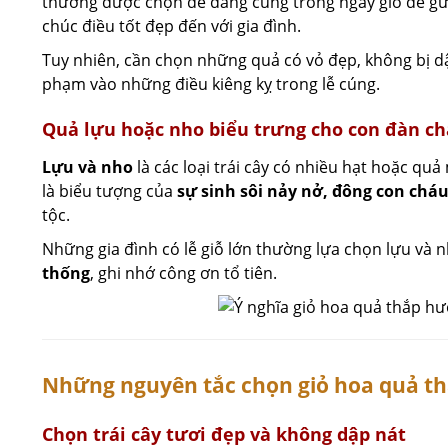
thường được chọn để dâng cúng trong ngày giỗ để gử
chúc điều tốt đẹp đến với gia đình.
Tuy nhiên, cần chọn những quả có vỏ đẹp, không bị dậ
phạm vào những điều kiêng kỵ trong lễ cúng.
Quả lựu hoặc nho biểu trưng cho con đàn c
Lựu và nho
là các loại trái cây có nhiều hạt hoặc q
là biểu tượng của
sự sinh sôi nảy nở, đông con chá
tộc.
Những gia đình có lễ giỗ lớn thường lựa chọn lựu và
thống
, ghi nhớ công ơn tổ tiên.
Những nguyên tắc chọn giỏ hoa quả t
Chọn trái cây tươi đẹp và không dập nát