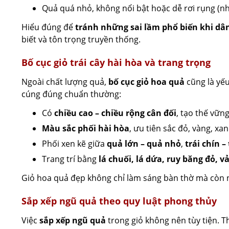
Quả quá nhỏ, không nổi bật hoặc dễ rơi rụng (n
Hiểu đúng để
tránh những sai lầm phổ biến khi dân
biết và tôn trọng truyền thống.
Bố cục giỏ trái cây hài hòa và trang trọng
Ngoài chất lượng quả,
bố cục giỏ hoa quả
cũng là yếu
cúng đúng chuẩn thường:
Có
chiều cao – chiều rộng cân đối
, tạo thế vững
Màu sắc phối hài hòa
, ưu tiên sắc đỏ, vàng, xan
Phối xen kẽ giữa
quả lớn – quả nhỏ
,
trái chín –
Trang trí bằng
lá chuối, lá dứa, ruy băng đỏ, vả
Giỏ hoa quả đẹp không chỉ làm sáng bàn thờ mà còn nân
Sắp xếp ngũ quả theo quy luật phong thủy
Việc
sắp xếp ngũ quả
trong giỏ không nên tùy tiện. 