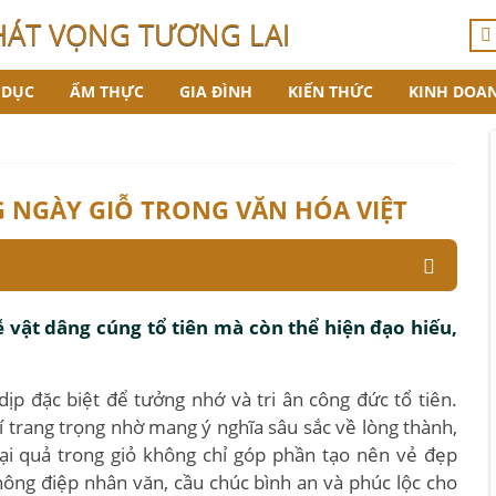
HÁT VỌNG TƯƠNG LAI
 DỤC
ẨM THỰC
GIA ĐÌNH
KIẾN THỨC
KINH DOA
 NGÀY GIỖ TRONG VĂN HÓA VIỆT
 vật dâng cúng tổ tiên mà còn thể hiện đạo hiếu,
dịp đặc biệt để tưởng nhớ và tri ân công đức tổ tiên.
rí trang trọng nhờ mang ý nghĩa sâu sắc về lòng thành,
oại quả trong giỏ không chỉ góp phần tạo nên vẻ đẹp
ng điệp nhân văn, cầu chúc bình an và phúc lộc cho