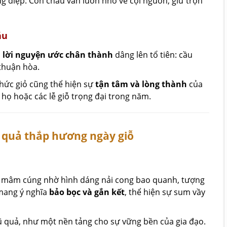
g điệp: Con cháu vẫn luôn nhớ về cội nguồn, giữ trọn
áu
à
lời nguyện ước chân thành
dâng lên tổ tiên: cầu
thuận hòa.
 thức giỏ cũng thể hiện sự
tận tâm và lòng thành
của
g họ hoặc các lễ giỗ trọng đại trong năm.
oa quả thắp hương ngày giỗ
ong mâm cúng nhờ hình dáng nải cong bao quanh, tượng
 mang ý nghĩa
bảo bọc và gắn kết
, thể hiện sự sum vầy
ũ quả, như một nền tảng cho sự vững bền của gia đạo.