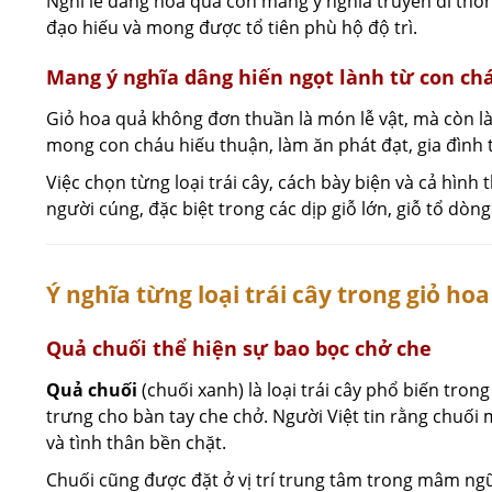
Nghi lễ dâng hoa quả còn mang ý nghĩa truyền đi thôn
đạo hiếu và mong được tổ tiên phù hộ độ trì.
Mang ý nghĩa dâng hiến ngọt lành từ con ch
Giỏ hoa quả không đơn thuần là món lễ vật, mà còn l
mong con cháu hiếu thuận, làm ăn phát đạt, gia đình 
Việc chọn từng loại trái cây, cách bày biện và cả hình
người cúng, đặc biệt trong các dịp giỗ lớn, giỗ tổ dòn
Ý nghĩa từng loại trái cây trong giỏ h
Quả chuối thể hiện sự bao bọc chở che
Quả chuối
(chuối xanh) là loại trái cây phổ biến tr
trưng cho bàn tay che chở. Người Việt tin rằng chuối
và tình thân bền chặt.
Chuối cũng được đặt ở vị trí trung tâm trong mâm ng