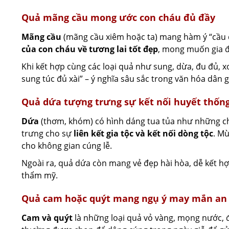
Quả mãng cầu mong ước con cháu đủ đầy
Mãng cầu
(mãng cầu xiêm hoặc ta) mang hàm ý “cầu đ
của con cháu về tương lai tốt đẹp
, mong muốn gia đ
Khi kết hợp cùng các loại quả như sung, dừa, đu đủ,
sung túc đủ xài” – ý nghĩa sâu sắc trong văn hóa dân g
Quả dứa tượng trưng sự kết nối huyết thốn
Dứa
(thơm, khóm) có hình dáng tua tủa như những chi
trưng cho sự
liên kết gia tộc và kết nối dòng tộc
. M
cho không gian cúng lễ.
Ngoài ra, quả dứa còn mang vẻ đẹp hài hòa, dễ kết hợp 
thẩm mỹ.
Quả cam hoặc quýt mang ngụ ý may mắn an
Cam và quýt
là những loại quả vỏ vàng, mọng nước, 