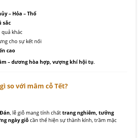
hủy – Hỏa – Thổ
ũ sắc
i quả khác
ng cho sự kết nối
ến cao
âm – dương hòa hợp, vượng khí hội tụ
.
gì so với mâm cỗ Tết?
 Đán
, lễ giỗ mang tính chất
trang nghiêm, tưởng
ng ngày giỗ
cần thể hiện sự thành kính, trầm mặc