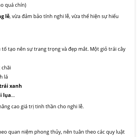
ho quá chín)
g lễ
, vừa đảm bảo tính nghi lễ, vừa thể hiện sự hiểu
 tố tạo nên sự trang trọng và đẹp mắt. Một giỏ trái cây
 chãi
h lá
 trái xanh
i lụa
…
g cao giá trị tinh thần cho nghi lễ.
Theo quan niệm phong thủy, nên tuân theo các quy luật