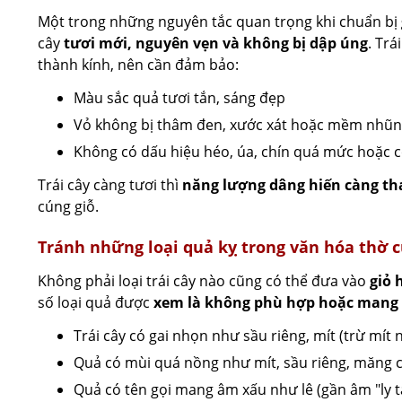
Một trong những nguyên tắc quan trọng khi chuẩn bị
cây
tươi mới, nguyên vẹn và không bị dập úng
. Trá
thành kính, nên cần đảm bảo:
Màu sắc quả tươi tắn, sáng đẹp
Vỏ không bị thâm đen, xước xát hoặc mềm nhũn
Không có dấu hiệu héo, úa, chín quá mức hoặc c
Trái cây càng tươi thì
năng lượng dâng hiến càng th
cúng giỗ.
Tránh những loại quả kỵ trong văn hóa thờ 
Không phải loại trái cây nào cũng có thể đưa vào
giỏ 
số loại quả được
xem là không phù hợp hoặc mang
Trái cây có gai nhọn như sầu riêng, mít (trừ mít n
Quả có mùi quá nồng như mít, sầu riêng, măng c
Quả có tên gọi mang âm xấu như lê (gần âm "ly t