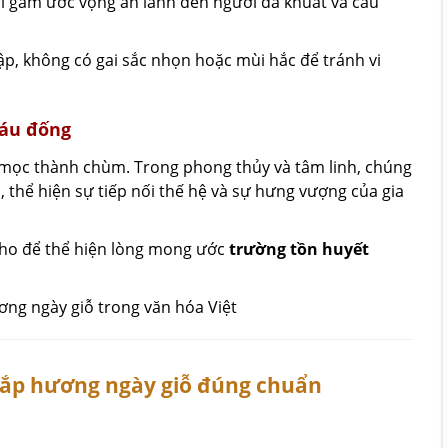
i gắm ước vọng an lành đến người đã khuất và cầu
p, không có gai sắc nhọn hoặc mùi hắc để tránh vi
háu đống
uả mọc thành chùm. Trong phong thủy và tâm linh, chúng
u
, thể hiện sự tiếp nối thế hệ và sự hưng vượng của gia
 nho để thể hiện lòng mong ước
trường tồn huyết
hắp hương ngày giỗ đúng chuẩn