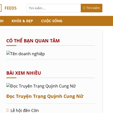
FEEDS
Tìm kiếm
NH
KHỎE & ĐẸP
CUỘC SỐNG
CÓ THỂ BẠN QUAN TÂM
BÀI XEM NHIỀU
Đọc Truyện Trạng Quỳnh Cung Nữ
Lễ hội đền Cờn