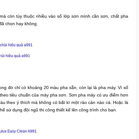
à còn tùy thuộc nhiều vào số lớp sơn mình cần sơn, chất pha
đã chọn hay không.
hùi hiệu quả a991
g đó chỉ có khoảng 20 màu pha sẵn, còn lại là pha máy. Vì số
ại theo tiêu chuẩn của máy pha sơn. Sơn pha máy có ưu điểm hơn
u theo ý thích mà không có bất kì một rào cản nào cả. Hoặc là
hể sử dụng đội ngũ thi công thiết kế lên công trình cho bạn.