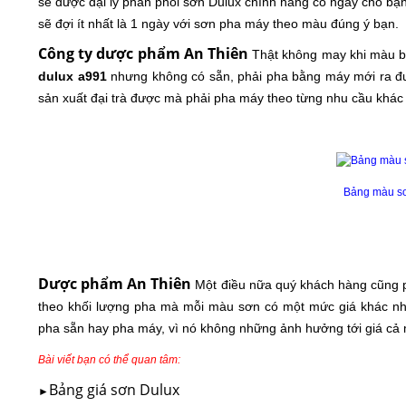
sẽ được đại lý phân phối sơn Dulux chính hãng có ngay cho b
sẽ đợi ít nhất là 1 ngày với sơn pha máy theo màu đúng ý bạn.
Công ty dược phẩm An Thiên
Thật không may khi màu b
dulux a991
nhưng không có sẵn, phải pha bằng máy mới ra đ
sản xuất đại trà được mà phải pha máy theo từng nhu cầu khác 
Bảng màu s
Dược phẩm An Thiên
Một điều nữa quý khách hàng cũng p
theo khối lượng pha mà mỗi màu sơn có một mức giá khác nha
pha sẵn hay pha máy, vì nó không những ảnh hưởng tới giá cả
Bài viết bạn có thể quan tâm:
Bảng giá sơn Dulux
►