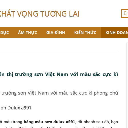
KHÁT VỌNG TƯƠNG LAI
 DỤC
ẨM THỰC
GIA ĐÌNH
KIẾN THỨC
KINH DOA
n thị trường sơn Việt Nam với màu sắc cực kì
 trường sơn Việt Nam với màu sắc cực kì phong phú
ột màu trong
bảng màu sơn dulux a991
, rất nhanh sau đó, bạn