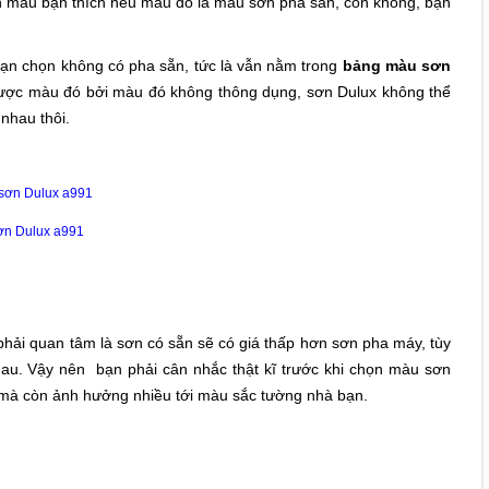
ạn màu bạn thích nếu màu đó là màu sơn pha sẵn, còn không, bạn
ạn chọn không có pha sẵn, tức là vẫn nằm trong
bảng màu sơn
ược màu đó bởi màu đó không thông dụng, sơn Dulux không thể
nhau thôi.
ơn Dulux a991
hải quan tâm là sơn có sẵn sẽ có giá thấp hơn sơn pha máy, tùy
u. Vậy nên bạn phải cân nhắc thật kĩ trước khi chọn màu sơn
 mà còn ảnh hưởng nhiều tới màu sắc tường nhà bạn.