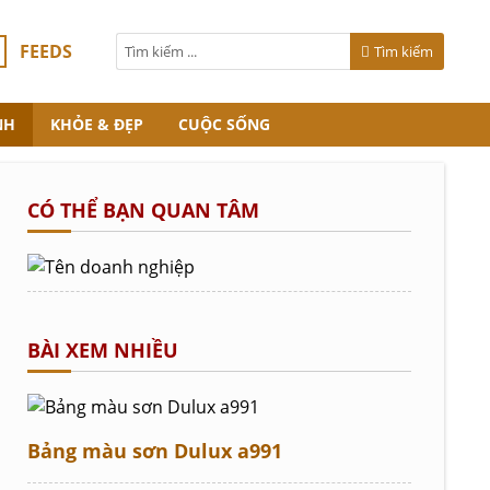
FEEDS
Tìm kiếm
NH
KHỎE & ĐẸP
CUỘC SỐNG
CÓ THỂ BẠN QUAN TÂM
BÀI XEM NHIỀU
Bảng màu sơn Dulux a991