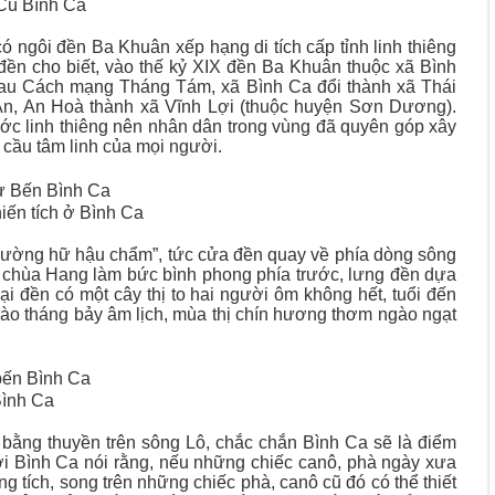
Cũ Bình Ca
 ngôi đền Ba Khuân xếp hạng di tích cấp tỉnh linh thiêng
đền cho biết, vào thế kỷ XIX đền Ba Khuân thuộc xã Bình
Sau Cách mạng Tháng Tám, xã Bình Ca đổi thành xã Thái
An, An Hoà thành xã Vĩnh Lợi (thuộc huyện Sơn Dương).
ước linh thiêng nên nhân dân trong vùng đã quyên góp xây
cầu tâm linh của mọi người.
sử Bến Bình Ca
iến tích ở Bình Ca
đường hữ hậu chẩm”, tức cửa đền quay về phía dòng sông
và chùa Hang làm bức bình phong phía trước, lưng đền dựa
i đền có một cây thị to hai người ôm không hết, tuổi đến
ào tháng bảy âm lịch, mùa thị chín hương thơm ngào ngạt
ến Bình Ca
ình Ca
h bằng thuyền trên sông Lô, chắc chắn Bình Ca sẽ là điểm
i Bình Ca nói rằng, nếu những chiếc canô, phà ngày xưa
ng tích, song trên những chiếc phà, canô cũ đó có thể thiết