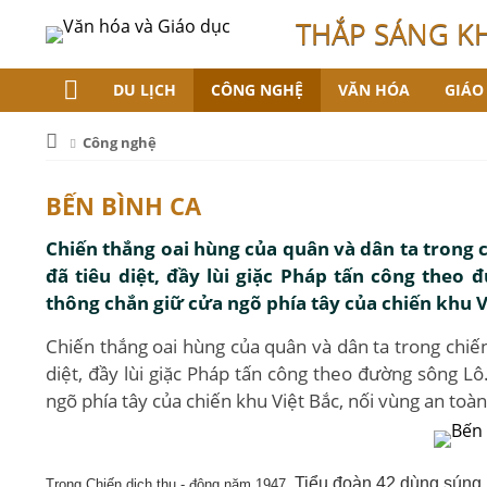
THẮP SÁNG K
DU LỊCH
CÔNG NGHỆ
VĂN HÓA
GIÁO
Công nghệ
BẾN BÌNH CA
Chiến thắng oai hùng của quân và dân ta trong ch
đã tiêu diệt, đầy lùi giặc Pháp tấn công theo
thông chắn giữ cửa ngõ phía tây của chiến khu V
Chiến thắng oai hùng của quân và dân ta trong chiến 
diệt, đầy lùi giặc Pháp tấn công theo đường sông Lô
ngõ phía tây của chiến khu Việt Bắc, nối vùng an toà
Tiểu đoàn 42 dùng súng 
Trong Chiến dịch thu - đông năm 1947,