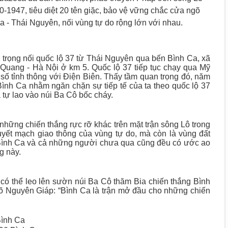
0-1947, tiêu diệt 20 tên giặc, bảo vệ vững chắc cửa ngõ
 - Thái Nguyên, nối vùng tự do rộng lớn với nhau.
trọng nối quốc lộ 37 từ Thái Nguyên qua bến Bình Ca, xã
Quang - Hà Nội ở km 5. Quốc lộ 37 tiếp tục chạy qua Mỹ
số tỉnh thông với Điện Biên. Thấy tầm quan trọng đó, năm
ình Ca nhằm ngăn chặn sự tiếp tế của ta theo quốc lộ 37
 tự lao vào núi Ba Cô bốc cháy.
những chiến thắng rực rỡ khác trên mặt trận sông Lô trong
yết mạch giao thông của vùng tự do, mà còn là vùng đất
 Bình Ca và cả những người chưa qua cũng đều có ước ao
g này.
 có thể leo lên sườn núi Ba Cô thăm Bia chiến thắng Bình
 Võ Nguyên Giáp: “Bình Ca là trận mở đầu cho những chiến
ình Ca