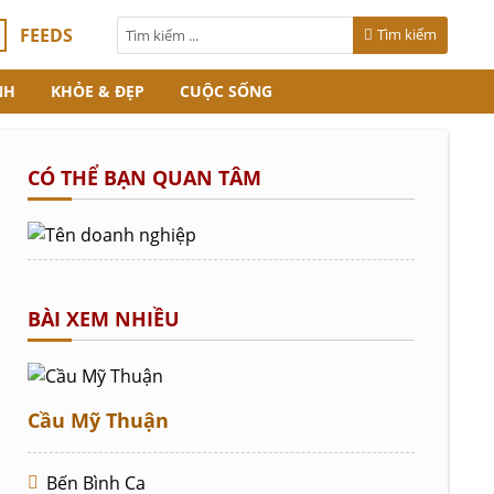
FEEDS
Tìm kiếm
NH
KHỎE & ĐẸP
CUỘC SỐNG
CÓ THỂ BẠN QUAN TÂM
BÀI XEM NHIỀU
Cầu Mỹ Thuận
Bến Bình Ca