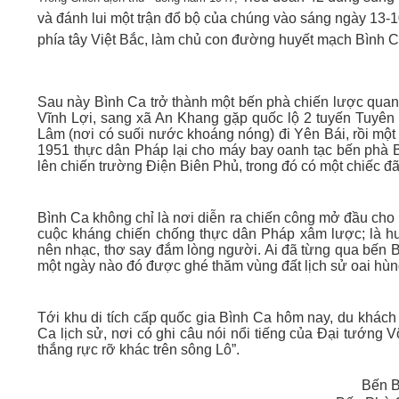
và đánh lui một trận đổ bộ của chúng vào sáng ngày 13-1
phía tây Việt Bắc, làm chủ con đường huyết mạch Bình Ca
Sau này Bình Ca trở thành một bến phà chiến lược quan 
Vĩnh Lợi, sang xã An Khang gặp quốc lộ 2 tuyến Tuyên 
Lâm (nơi có suối nước khoáng nóng) đi Yên Bái, rồi một 
1951 thực dân Pháp lại cho máy bay oanh tạc bến phà B
lên chiến trường Điện Biên Phủ, trong đó có một chiếc đã
Bình Ca không chỉ là nơi diễn ra chiến công mở đầu cho 
cuộc kháng chiến chống thực dân Pháp xâm lược; là hu
nên nhạc, thơ say đắm lòng người. Ai đã từng qua bến
một ngày nào đó được ghé thăm vùng đất lịch sử oai hùn
Tới khu di tích cấp quốc gia Bình Ca hôm nay, du khách
Ca lịch sử, nơi có ghi câu nói nổi tiếng của Đại tướng
thắng rực rỡ khác trên sông Lô”.
Bến B