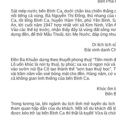
Bến Phà 
Sát mép nước bến Bình Ca, dưới chân bia chiến thắng có
nổi tiếng cả vùng. Bà Nguyễn Thị Đông, thủ nhang của 
Ca, rồi tổng Bình Ca, huyện Hàm Yên, phủ Yên Bình. 
An, tới cuối năm 1947 hợp nhất với xã Kim Ninh, Vân 
Vào các thể kỷ trước, nhận thấy đây là vùng đất sông n
dựng đền, để thờ Mẫu Thoải, tức Mẹ Nước, đáp ứng nhu 
Di tích lịch 
Đài vinh danh Ch
Đền Ba Khuân dựng theo thuyết phong thuỷ “Tiền minh 
Lô uốn khúc là nơi tụ thuỷ, tụ phúc; xa xa có ngọn núi 
vào sườn núi Ba Cô tạo thành thế “sơn bao thuỷ bọc”. Tạ
vài trăm năm vẫn xoè bóng mát cho đền. Hàng năm, cứ v
cả không gian linh thiêng của bến Bình Ca.
Khúc ôm b
Bến B
Trong tương lai, khi ngành du lịch tỉnh mở tuyến du lịc
tham quan hấp dẫn của du khách. Một số du khách đã tớ
được kéo trở lại bến Bình Ca thì thật là tuyệt! Vừa là chứ