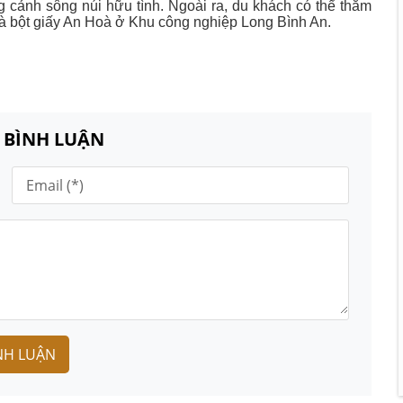
 cảnh sông núi hữu tình. Ngoài ra, du khách có thể thăm
à bột giấy An Hoà ở Khu công nghiệp Long Bình An.
N BÌNH LUẬN
NH LUẬN