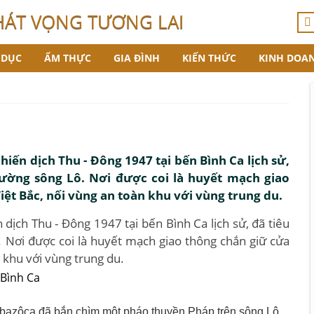
HÁT VỌNG TƯƠNG LAI
 DỤC
ẨM THỰC
GIA ĐÌNH
KIẾN THỨC
KINH DOA
iến dịch Thu - Đông 1947 tại bến Bình Ca lịch sử,
 đường sông Lô. Nơi được coi là huyết mạch giao
iệt Bắc, nối vùng an toàn khu với vùng trung du.
dịch Thu - Đông 1947 tại bến Bình Ca lịch sử, đã tiêu
. Nơi được coi là huyết mạch giao thông chắn giữ cửa
n khu với vùng trung du.
bazôca đã bắn chìm một pháo thuyền Pháp trên sông Lô