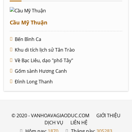
Cầu Mỹ Thuận
Bến Bình Ca
Khu di tích lịch sử Tân Trào
Về Bạc Liêu, dạo "phố Tây"
Gốm sành Hương Canh
Đình Long Thanh
© 2020 - VANHOAVAGIAODUC.COM
GIỚI THIỆU
DỊCH VỤ
LIÊN HỆ
Hôm nay:
1870
Tháng này:
305283