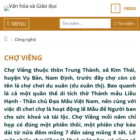
FEEDS
MENU
Tìm kiếm
Công nghệ
CHỢ VIỀNG
Chợ Viềng thuộc thôn Trung Thành, xã Kim Thái,
huyện Vụ Bản, Nam Ðịnh, trước đây chợ còn có
tên là chợ chơi du xuân (du xuân thị). Bao quanh
là cả một quần thể di tích thờ Thánh mẫu Liễu
Hạnh - Thần chủ Ðạo Mẫu Việt Nam, nên cùng với
việc đi chơi chợ là hoạt động lễ Mẫu để Người ban
cho sức khoẻ và tài lộc. Chợ Viềng mỗi năm chỉ
họp có đúng một phiên thôi, một phiên chợ kéo
dài từ nửa đêm mồng 7 đến sáng mồng 8 tết. Lỡ