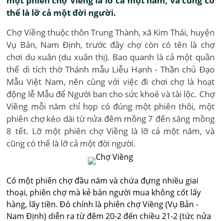
một phiên chợ Viềng là lỡ cả một năm, và cũng có
thể là lỡ cả một đời người.
Chợ Viềng thuộc thôn Trung Thành, xã Kim Thái, huyện
Vụ Bản, Nam Ðịnh, trước đây chợ còn có tên là chợ
chơi du xuân (du xuân thị). Bao quanh là cả một quần
thể di tích thờ Thánh mẫu Liễu Hạnh - Thần chủ Ðạo
Mẫu Việt Nam, nên cùng với việc đi chơi chợ là hoạt
động lễ Mẫu để Người ban cho sức khoẻ và tài lộc. Chợ
Viềng mỗi năm chỉ họp có đúng một phiên thôi, một
phiên chợ kéo dài từ nửa đêm mồng 7 đến sáng mồng
8 tết. Lỡ một phiên chợ Viềng là lỡ cả một năm, và
cũng có thể là lỡ cả một đời người.
Có một phiên chợ đầu năm và chứa đựng nhiều giai
thoại, phiên chợ mà kẻ bán người mua không cốt lấy
hàng, lấy tiền. Đó chính là phiên chợ Viềng
(Vụ Bản -
Nam Định) diễn ra từ đêm 20-2 đến chiều 21-2 (tức nửa