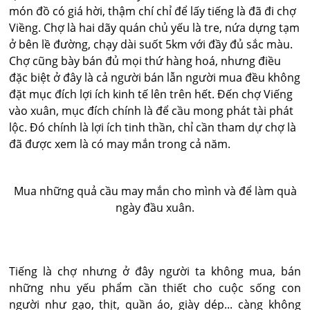
món đồ có giá hời, thậm chí chỉ để lấy tiếng là đã đi chợ
Viềng. Chợ là hai dãy quán chủ yếu là tre, nứa dựng tạm
ở bên lề đường, chạy dài suốt 5km với đầy đủ sắc màu.
Chợ cũng bày bán đủ mọi thứ hàng hoá, nhưng điều
đặc biệt ở đây là cả người bán lẫn người mua đều không
đặt mục đích lợi ích kinh tế lên trên hết. Ðến chợ Viếng
vào xuân, mục đích chính là để cầu mong phát tài phát
lộc. Ðó chính là lợi ích tinh thần, chỉ cần tham dự chợ là
đã được xem là có may mắn trong cả năm.
Mua những quả cầu may mắn cho mình và để làm quà
ngày đầu xuân.
Tiếng là chợ nhưng ở đây người ta không mua, bán
những nhu yếu phẩm cần thiết cho cuộc sống con
người như gạo, thịt, quần áo, giày dép... càng không