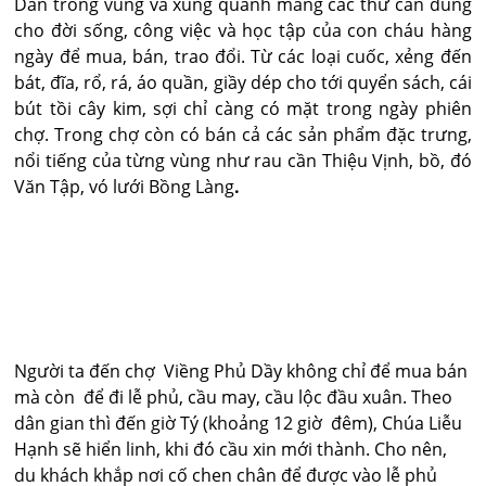
Dân trong vùng và xung quanh mang các thứ cần dùng
cho đời sống, công việc và học tập của con cháu hàng
ngày để mua, bán, trao đổi. Từ các loại cuốc, xẻng đến
bát, đĩa, rổ, rá, áo quần, giầy dép cho tới quyển sách, cái
bút tồi cây kim, sợi chỉ càng có mặt trong ngày phiên
chợ. Trong chợ còn có bán cả các sản phẩm đặc trưng,
nổi tiếng của từng vùng như rau cần Thiệu Vịnh, bồ, đó
Văn Tập, vó lưới Bồng Làng
.
Người ta đến chợ
Viềng Phủ Dầy không chỉ để mua bán
mà còn
để đi lễ phủ, cầu may, cầu lộc đầu xuân. Theo
dân gian thì đến giờ Tý (khoảng 12 giờ
đêm), Chúa Liễu
Hạnh sẽ hiển linh, khi đó cầu xin mới thành. Cho nên,
du khách khắp nơi cố chen chân để được vào lễ phủ