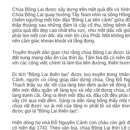
Chùa Bồng Lai được xây dựng trên một quả đồi có hình 
Chùa Bồng Lai quay hướng Tây Nam nhìn ra sông Hồng. 
chiêm ngưỡng một hòn đảo “Bồng Lai tiên cảnh” giữa đồ
thấp thoáng sau những đám lá cây cổ thụ, bồng bềnh ẩn
giữa quả đồi đẹp cao nhất khu vực, như một dấu nối giữ
phải leo một con dốc dài mới tới cửa Phật. Một không kh
nên cảm giác khoan khoái và lắng đọng.
Truyền thuyết dân gian cho rằng chùa Bồng Lai được là
đất nung mang dấu ấn của thời ấy. Tấm bia đá có niên đại
với các công việc chính là làm tòa tiền đường, thiên hươn
Di tích “Bồng Lai thiên tạo” được lưu truyền trong nh
Cảnh, người có công giúp dân dựng chùa. Ông Đỗ Ngu
Thạch thấy sự rắc rối của làng bèn đem quân về đóng 
đến mới điều quân về làng tựu xà xếp cột dựng chùa, c
làng tranh cãi. Ông ra lệnh mỗi đầu xà, đầu cột đều phả
vậy chỉ qua một đêm. Sáng ra dân làng bỗng thấy một 
chùa rất được sự ái mộ của tăng ni phật tử và dân tro
được gọi là “Bồng Lai thiên tạo”.
Hiện dòng họ nhà Đỗ Nguyên Cảnh con cháu còn giữ đượ
có niên đại 1741. Theo văn bia, chùa Bồng Lai thời Lê c