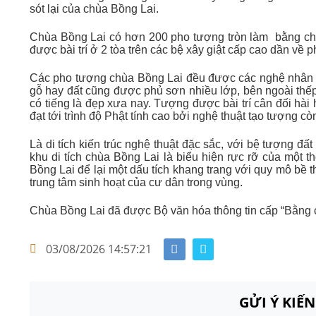
sót lại của chùa Bồng Lai.
Chùa Bồng Lai có hơn 200 pho tượng tròn làm bằng chất 
được bài trí ở 2 tòa trên các bệ xây giật cấp cao dần về p
Các pho tượng chùa Bồng Lai đều được các nghệ nhân tạ
gỗ hay đất cũng được phủ sơn nhiều lớp, bên ngoài thế
có tiếng là đẹp xưa nay. Tượng được bài trí cân đối hà
đạt tới trình độ Phật tính cao bởi nghệ thuật tạo tượng c
Là di tích kiến trúc nghệ thuật đặc sắc, với bệ tượng đất
khu di tích chùa Bồng Lai là biểu hiện rực rỡ của một t
Bồng Lai để lại một dấu tích khang trang với quy mô bề 
trung tâm sinh hoạt của cư dân trong vùng.
Chùa Bồng Lai đã được Bộ văn hóa thông tin cấp “Bằng cô
03/08/2026 14:57:21
GỬI Ý KIẾ