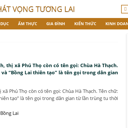
HÁT VỌNG TƯƠNG LAI
 DỤC
ẨM THỰC
GIA ĐÌNH
KIẾN THỨC
KINH DOA
, thị xã Phú Thọ còn có tên gọi: Chùa Hà Thạch.
và “Bồng Lai thiên tạo” là tên gọi trong dân gian
ị xã Phú Thọ còn có tên gọi: Chùa Hà Thạch. Tên chữ:
iên tạo” là tên gọi trong dân gian từ lần trùng tu thời