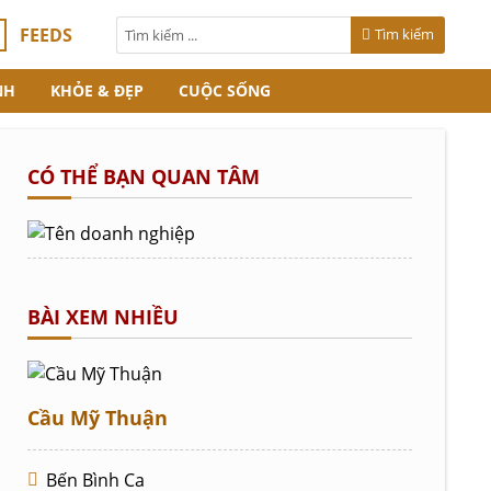
FEEDS
Tìm kiếm
NH
KHỎE & ĐẸP
CUỘC SỐNG
CÓ THỂ BẠN QUAN TÂM
BÀI XEM NHIỀU
Cầu Mỹ Thuận
Bến Bình Ca