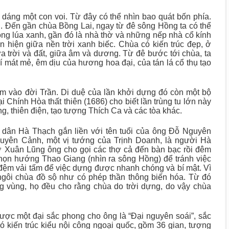
dáng một con voi. Từ đây có thể nhìn bao quát bốn phía.
Đến gần chùa Bồng Lai, ngay từ đê sông Hồng ta có thể
ng lúa xanh, gần đó là nhà thờ và những nếp nhà cổ kính
 hiện giữa nền trời xanh biếc. Chùa có kiến trúc đẹp, ở
a trời và đất, giữa âm và dương. Từ đê bước tới chùa, ta
í mát mẻ, êm dịu của hương hoa đại, của tán lá cổ thụ tạo
m vào đời Trần. Di duệ của lần khởi dựng đó còn một bộ
 Chính Hòa thất thiên (1686) cho biết lần trùng tu lớn này
g, thiên điện, tạo tượng Thích Ca và các tòa khác.
ân dân Hà Thạch gắn liền với tên tuổi của ông Đỗ Nguyên
yên Cảnh, một vị tướng của Trịnh Doanh, là người Hà
ở Xuân Lũng ông cho gọi các thợ cả đến bàn bạc rồi đêm
họn hướng Thao Giang (nhìn ra sông Hồng) để tránh việc
i đệm vải tấm để việc dựng được nhanh chóng và bí mật. Vì
ngôi chùa đồ sộ như có phép thần thông biến hóa. Từ đó
ng vùng, họ đều cho rằng chùa do trời dựng, do vậy chùa
c một đại sắc phong cho ông là “Đại nguyên soái”, sắc
ó kiến trúc kiểu nội công ngoại quốc, gồm 36 gian, tượng