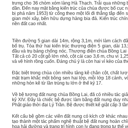
trưng cho 36 chòm xóm làng Hà Thạch. Trải qua những bi
dần. Đến nay mặt bằng kiến trúc của chùa được bố cục n
bị phá năm 1953) từ cổng theo một lối đi thẳng tắp đến 
gian mới xây, bên hữu dựng hàng bia đá. Kiến trúc chí
nền đất cao nhất.
Tiền đường 5 gian dài 14m, rộng 3,1m, mới làm cách đây
bổ trụ. Tòa thứ hai kiến trúc thượng điện 5 gian, dài 1
đầu và trụ báng chống nóc. Thượng điện chùa Bồng Lai c
Tất cả có 20 cột gỗ lớn nhỏ, cột cái cao 3,6 m, chu vi 1,
và vẽ hình rồng cuốn. Đáng chú ý là còn hai vì kèo của thế
Đặc biệt trong chùa còn nhiều tảng kê chân cột, chất lư
mặt trạm khắc một bông sen hai lớp, mỗi lớp 18 cánh, vòn
những hòn kê từ lần trùng tu lớn ở thế kỷ 17.
Về bệ tượng đất nung chùa Bồng Lai, đã có nhiều tác giả
kỷ XIV. Đây là chiếc bệ được làm bằng đất nung duy nhất 
Phật giáo thời đại Lý Trần. Bệ được thiết kế giật cấp 3 tầ
Kết cấu bệ gồm các viên đất nung có kích cỡ khác nhau đ
tạo thành một tác phẩm nghệ thuật bệ đất nung hoàn chỉn
hoa hải đường và trang trí hình con ly đang trong tư thế