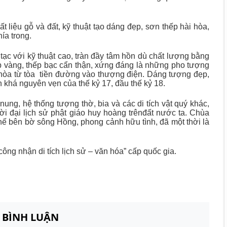
liệu gỗ và đất, kỹ thuật tạo dáng đẹp, sơn thếp hài hòa,
hía trong.
c với kỹ thuật cao, tràn đầy tâm hồn dù chất lượng bằng
p vàng, thếp bạc cẩn thận, xứng đáng là những pho tượng
i hòa từ tòa tiền đường vào thượng điện. Dáng tượng đẹp,
òn khá nguyên vẹn của thế kỷ 17, đầu thế kỷ 18.
 nung, hệ thống tượng thờ, bia và các di tích vật quý khác,
hời đại lịch sử phật giáo huy hoàng trênđất nước ta. Chùa
thế bên bờ sông Hồng, phong cảnh hữu tình, đã một thời là
ng nhận di tích lịch sử – văn hóa” cấp quốc gia.
N BÌNH LUẬN