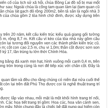
ến cố của lịch sử xã hội, chùa Bồng Lai đồ sộ bị mai một
hư sau: Ngoài chùa là cổng tam quan làm lại (tam quan cũ
sân chùa lát gạch đỏ rộng 200m2, bên tả sân là ngôi nhà 3
nh của chùa gồm 2 tòa hình chữ đinh, được xây dựng trên
 trên 20 năm, kết cấu kiến trúc kiểu quá giang gối tường
3,5 m, rộng 8,7 m. Kết cấu vì kèo của tòa nhà này gồm câu
òn lại tương đối nguyên vẹn các thành phần kiến trúc cũ.
25 m; cột con cao 2,5 m, chu vi 1,0m; thân cột được sơn son
 kỷ 17, lần trùng tu lớn thời Chính Hòa.
ợng bằng đá xanh mịn hạt, hình vuông mỗi cạnh 0,4 m, trên
g tròn trong cùng là nơi để tiếp xúc với chân cột. Đây là
 quan tâm và đều cho rằng chúng có niên đại nửa cuối thế
còn lại trên đất Phú Thọ được coi là nghệ thuật trang trí
ng.
ược lắp vào nhau, mỗi mặt là một khối hình trang trí nổi,
h. Các họa tiết trang trí gồm: Hoa cúc, hoa văn cánh sen,
 vờn mây. Nhìn chung đây là chiếc bệ đất nung quí hiếm còn