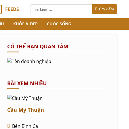
FEEDS
Tìm kiếm
NH
KHỎE & ĐẸP
CUỘC SỐNG
CÓ THỂ BẠN QUAN TÂM
BÀI XEM NHIỀU
Cầu Mỹ Thuận
Bến Bình Ca