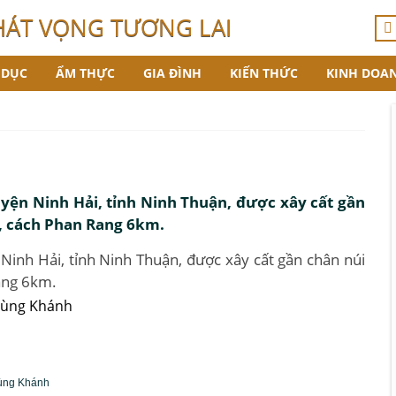
HÁT VỌNG TƯƠNG LAI
 DỤC
ẨM THỰC
GIA ĐÌNH
KIẾN THỨC
KINH DOA
yện Ninh Hải, tỉnh Ninh Thuận, được xây cất gần
g, cách Phan Rang 6km.
Ninh Hải, tỉnh Ninh Thuận, được xây cất gần chân núi
ang 6km.
ùng Khánh