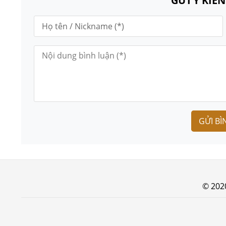
GỬI Ý KIẾ
GỬI BÌ
© 202