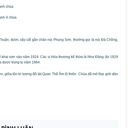
ảnh chùa
ảnh ở chùa
 Thuận, được xây cất gần chân núi Phụng Sơn, thường gọi là núi Đá Chồng,
khai sơn vào năm 1924. Các vị Hòa thượng kế thừa là Như Đăng (từ 1929
a được trùng tu năm 1964.
, giữa tôn trí tượng Bồ tát Quan Thế Âm lộ thiên. Chùa đã mở Đại giới đàn