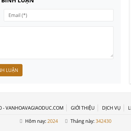
N BÌNH LUẬN
NH LUẬN
0 - VANHOAVAGIAODUC.COM
GIỚI THIỆU
DỊCH VỤ
L
Hôm nay:
2024
Tháng này:
342430