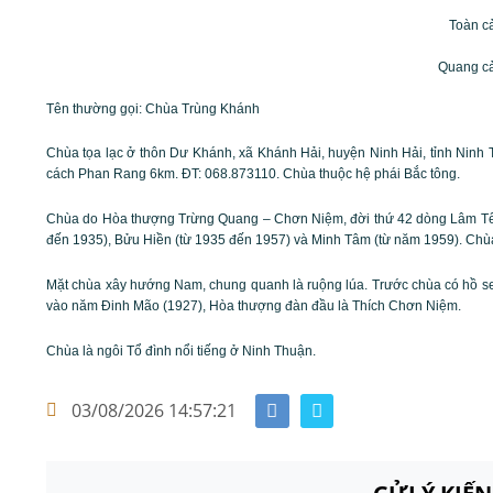
Toàn c
Quang c
Tên thường gọi:
Chùa Trùng Khánh
Chùa tọa lạc ở thôn Dư Khánh, xã Khánh Hải, huyện Ninh Hải, tỉnh Ninh
cách Phan Rang 6km. ĐT: 068.873110. Chùa thuộc hệ phái Bắc tông.
Chùa do Hòa thượng Trừng Quang – Chơn Niệm, đời thứ 42 dòng Lâm Tế 
đến 1935), Bửu Hiền (từ 1935 đến 1957) và Minh Tâm (từ năm 1959). Chù
Mặt chùa xây hướng Nam, chung quanh là ruộng lúa. Trước chùa có hồ sen
vào năm Đinh Mão (1927), Hòa thượng đàn đầu là Thích Chơn Niệm.
Chùa là ngôi Tổ đình nổi tiếng ở Ninh Thuận.
03/08/2026 14:57:21