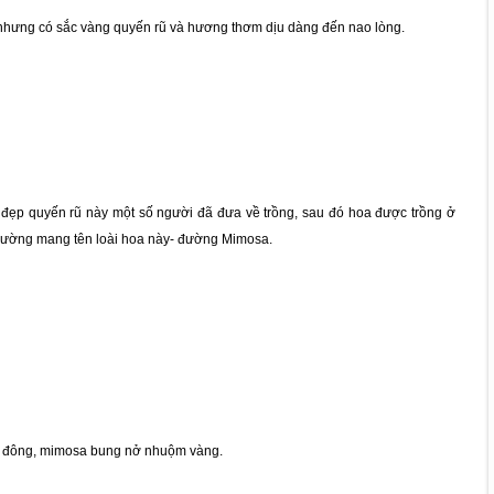
 nhưng có sắc vàng quyến rũ và hương thơm dịu dàng đến nao lòng.
ẻ đẹp quyến rũ này một số người đã đưa về trồng, sau đó hoa được trồng ở
 đường mang tên loài hoa này- đường Mimosa.
 đông, mimosa bung nở nhuộm vàng.