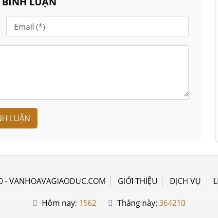
N BÌNH LUẬN
NH LUẬN
0 - VANHOAVAGIAODUC.COM
GIỚI THIỆU
DỊCH VỤ
L
Hôm nay:
1562
Tháng này:
364210