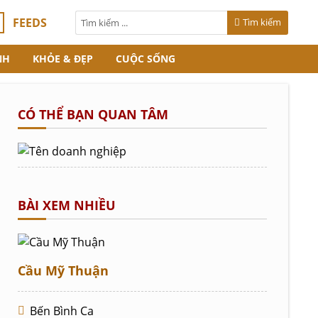
FEEDS
Tìm kiếm
NH
KHỎE & ĐẸP
CUỘC SỐNG
CÓ THỂ BẠN QUAN TÂM
BÀI XEM NHIỀU
Cầu Mỹ Thuận
Bến Bình Ca