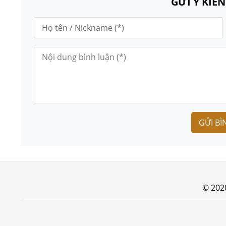
GỬI Ý KIẾ
GỬI BÌ
© 202