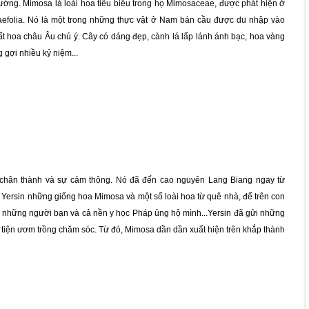
hường. Mimosa là loài hoa tiêu biểu trong họ Mimosaceae, được phát hiện ở
iaefolia. Nó là một trong những thực vật ở Nam bán cầu được du nhập vào
t hoa châu Âu chú ý. Cây có dáng đẹp, cành lá lấp lánh ánh bạc, hoa vàng
 gợi nhiều kỷ niệm...
 chân thành và sự cảm thông. Nó đã đến cao nguyên Lang Biang ngay từ
Yersin những giống hoa Mimosa và một số loài hoa từ quê nhà, để trên con
 những người bạn và cả nền y học Pháp ủng hộ mình...Yersin đã gửi những
tiện ươm trồng chăm sóc. Từ đó, Mimosa dần dần xuất hiện trên khắp thành