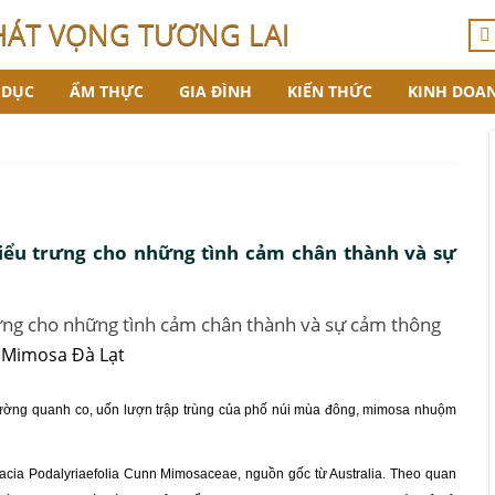
HÁT VỌNG TƯƠNG LAI
 DỤC
ẨM THỰC
GIA ĐÌNH
KIẾN THỨC
KINH DOA
iểu trưng cho những tình cảm chân thành và sự
ưng cho những tình cảm chân thành và sự cảm thông
ường quanh co, uốn lượn trập trùng của phố núi mùa đông, mimosa nhuộm
acia Podalyriaefolia Cunn Mimosaceae, nguồn gốc từ Australia. Theo quan