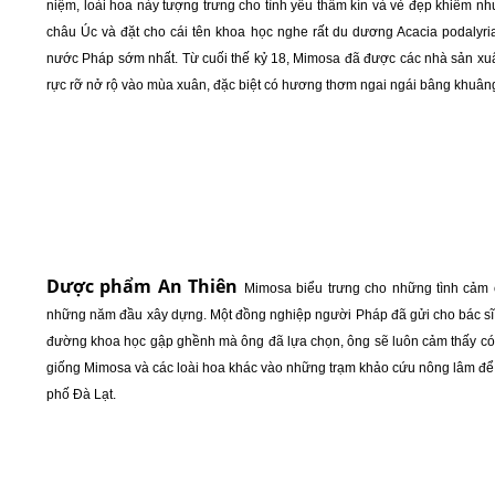
niệm, loài hoa này tượng trưng cho tình yêu thầm kín và vẻ đẹp khiêm n
châu Úc và đặt cho cái tên khoa học nghe rất du dương Acacia podalyr
nước Pháp sớm nhất. Từ cuối thế kỷ 18, Mimosa đã được các nhà sản xuấ
rực rỡ nở rộ vào mùa xuân, đặc biệt có hương thơm ngai ngái bâng khuâng
Dược phẩm An Thiên
Mimosa biểu trưng cho những tình cảm
những năm đầu xây dựng. Một đồng nghiệp người Pháp đã gửi cho bác sĩ 
đường khoa học gập ghềnh mà ông đã lựa chọn, ông sẽ luôn cảm thấy có
giống Mimosa và các loài hoa khác vào những trạm khảo cứu nông lâm để 
phố Đà Lạt.