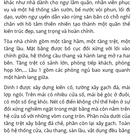
khác như nhà dành cho ngự lâm quân, nhân viên phục
vụ và một hệ thống sân sườn, bể nước vòi phun, lối đi
dạo, vườn ngự uyển dẫn vào rừng săn bắn có chỗ nghỉ
chân với hồ tắm thiên nhiên tạo thành một quần thể
kiến trúc đẹp, sang trọng và hoàn chỉnh.
Tòa nhà chính gồm một tầng hầm, một tầng trệt, một
tầng lầu. Mặt bằng được bố cục đối xứng với lối vào
chính giữa, hệ thống cầu thang và hành lang mở ra hai
bên. Tầng trệt có sảnh lớn, phòng tiếp khách, phòng
họp lớn,... Lầu 1 gồm các phòng ngủ bao xung quanh
một hành lang giữa.
Dinh I được xây dựng kiên cố, tường xây gạch đá, mái
lợp ngói. Trên mái có nhiều cửa sổ, mái bẻ góc ở đuôi,
có một số ống khói. Nét cổ điển không chỉ thể hiện ở sự
đối xứng nghiêm ngặt trong mặt bằng mà còn nằm trên
hệ cửa sổ với những vòm cung tròn. Phần nửa dưới của
tầng trệt xây bằng đá chẻ, phần còn lại xây gạch. Toàn
bộ hệ thống cửa, cầu thang, sàn lầu, vật dụng đều bằng