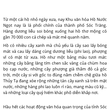
Từ một cái hồ nhỏ ngày xưa, nay Khu văn hóa Hồ Nước
Ngọt nay là lá phổi chính của thành phố Sóc Trăng.
Hàng dương liễu soi bóng xuống hai hồ thơ mộng có
gần 70 000 con cá chép và mát mẻ quanh năm.
Hồ có nhiều cây xanh mà chủ yếu là cây sao lấy bóng
mát và cau lấy dáng cùng dương liễu (phi lao), phượng
vĩ có mặt từ xưa. Hồ như một bảng màu tươi mát:
những cây bằng lăng tím chen sắc vàng của chùm hoa
bọ cạp nước, những cây phượng già thắm đỏ cả góc
trời, một cây si với gốc to đùng nằm chễm chệ giữa hồ
Thủy Tạ đang xòe rộng những tán cây xanh sà trên mặt
nước, những hàng phi lao luôn rì rào, mang màu cũ kỹ…
và những loại cây quý hiếm khác phô diễn khắp nơi.
Hầu hết các hoạt động văn hóa quan trọng của tỉnh Sóc