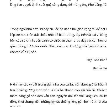
làng Sen quyết định xuất quỹ công dựng để mừng ông Phó bảng. Tất 
Trong ngôi nhà đơn sơ này cụ Sắc đã dành hai gian rộng rãi để đặ
liếp tre nứa trên trải chiếu nhỏ để bát hương, cây nến và bài vị bằng
bên cửa sổ chính, bên cạnh có chiếc án thư nơi cụ dạy các con học c
quần uống nước trà xanh. Nhân cách cao thượng của người cha và l
các con của cụ Sắc.
Ngôi nhà Bác ở
Bác về th
Hiện nay các kỷ vật trong gian nhà của cụ Sắc còn được giữ lại hầu 
trai. Chiếc giường xinh xinh là của bà Thanh con gái của cụ. Chiế
mâm bằng gỗ sơn đen vẫn còn nguyên đó.Đến với Làng Sen, du k
đồng thời chứng kiến những kỷ vật thiêng liêng gắn bó một thời củ