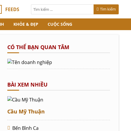
FEEDS
Tìm kiếm
NH
KHỎE & ĐẸP
CUỘC SỐNG
CÓ THỂ BẠN QUAN TÂM
BÀI XEM NHIỀU
Cầu Mỹ Thuận
Bến Bình Ca