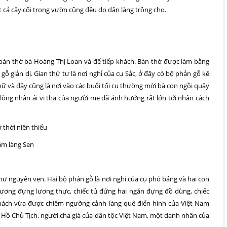
cả cây cối trong vườn cũng đều do dân làng trồng cho.
t bàn thờ bà Hoàng Thị Loan và để tiếp khách. Bàn thờ được làm bằng
 gỗ giản dị. Gian thứ tư là nơi nghỉ của cụ Sắc, ở đây có bộ phản gỗ kê
hữ và đây cũng là nơi vào các buổi tối cụ thường mời bà con ngồi quây
òng nhân ái vị tha của người mẹ đã ảnh hưởng rất lớn tới nhân cách
 thời niên thiếu
ăm làng Sen
như nguyên vẹn. Hai bộ phản gỗ là nơi nghỉ của cụ phó bảng và hai con
c rương đựng lương thực, chiếc tủ đứng hai ngăn đựng đồ dùng, chiếc
hách vừa được chiêm ngưỡng cảnh làng quê điển hình của Việt Nam
a Hồ Chủ Tịch, người cha già của dân tộc Việt Nam, một danh nhân của