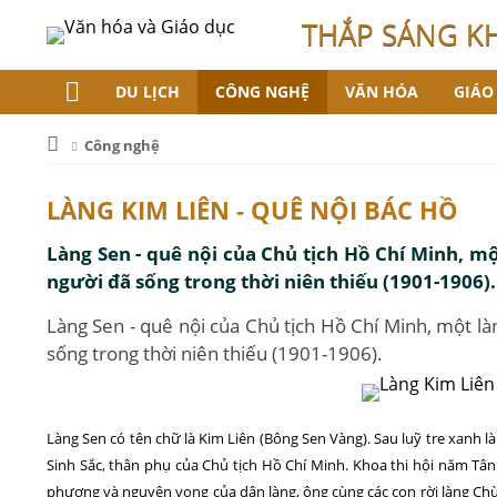
THẮP SÁNG K
DU LỊCH
CÔNG NGHỆ
VĂN HÓA
GIÁO
Công nghệ
LÀNG KIM LIÊN - QUÊ NỘI BÁC HỒ
Làng Sen - quê nội của Chủ tịch Hồ Chí Minh, m
người đã sống trong thời niên thiếu (1901-1906).
Làng Sen - quê nội của Chủ tịch Hồ Chí Minh, một là
sống trong thời niên thiếu (1901-1906).
Làng Sen có tên chữ là Kim Liên (Bông Sen Vàng). Sau luỹ tre xanh 
Sinh Sắc, thân phụ của Chủ tịch Hồ Chí Minh. Khoa thi hội năm Tâ
phương và nguyện vọng của dân làng, ông cùng các con rời làng Chùa