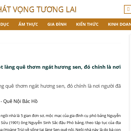
HÁT VỌNG TƯƠNG LAI
 DỤC
ẨM THỰC
GIA ĐÌNH
KIẾN THỨC
KINH DOA
ột làng quê thơm ngát hương sen, đó chính là nơi
ng quê thơm ngát hương sen, đó chính là nơi người đã
là ngôi nhà lá 5 gian đơn sơ, mộc mạc của gia đình cụ phó bảng Nguyễn
n Sửu (1901) ông Nguyễn Sinh Sắc đậu Phó bảng, theo tập tục của địa
 (Hoàng Trù) về sống tại làng Sen quê nội. Ngôi nhà này là do bà con