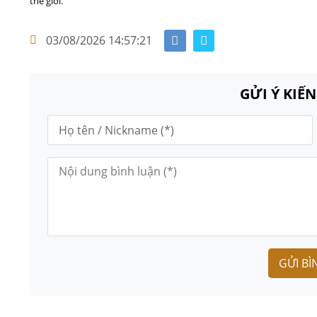
thế giới.
03/08/2026 14:57:21
GỬI Ý KIẾ
GỬI BÌ