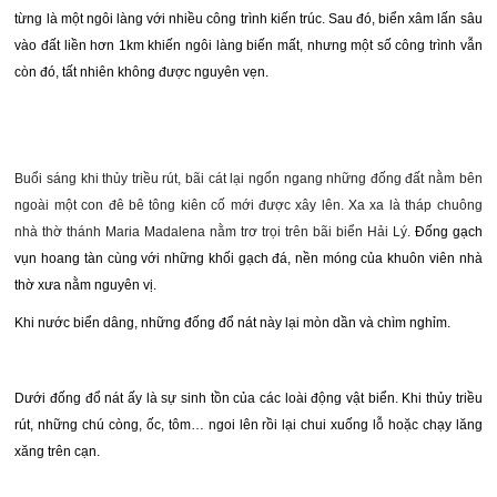
từng là một ngôi làng với nhiều công trình kiến trúc. Sau đó, biển xâm lấn sâu
vào đất liền hơn 1km khiến ngôi làng biến mất, nhưng một số công trình vẫn
còn đó, tất nhiên không được nguyên vẹn.
Buổi sáng khi thủy triều rút, bãi cát lại ngổn ngang những đống đất nằm bên
ngoài một con đê bê tông kiên cố mới được xây lên. Xa xa là tháp chuông
nhà thờ thánh Maria Madalena nằm trơ trọi trên bãi biển Hải Lý.
Đống gạch
vụn hoang tàn cùng với những khối gạch đá, nền móng của khuôn viên nhà
thờ xưa nằm nguyên vị.
Khi nước biển dâng, những đống đổ nát này lại mòn dần và chìm nghỉm.
Dưới đống đổ nát ấy là sự sinh tồn của các loài động vật biển. Khi thủy triều
rút, những chú còng, ốc, tôm… ngoi lên rồi lại chui xuống lỗ hoặc chạy lăng
xăng trên cạn.