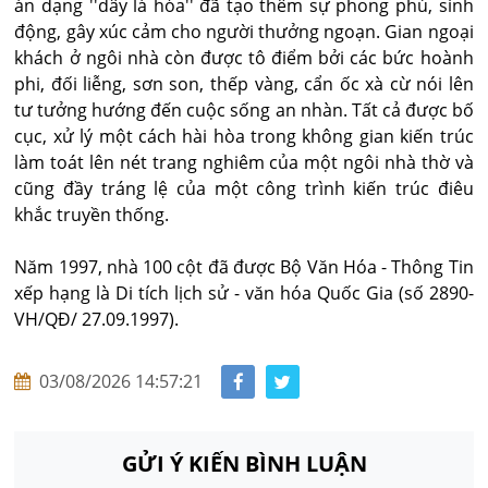
án dạng ''dây lá hóa'' đã tạo thêm sự phong phú, sinh
động, gây xúc cảm cho người thưởng ngoạn. Gian ngoại
khách ở ngôi nhà còn được tô điểm bởi các bức hoành
phi, đối liễng, sơn son, thếp vàng, cẩn ốc xà cừ nói lên
tư tưởng hướng đến cuộc sống an nhàn. Tất cả được bố
cục, xử lý một cách hài hòa trong không gian kiến trúc
làm toát lên nét trang nghiêm của một ngôi nhà thờ và
cũng đầy tráng lệ của một công trình kiến trúc điêu
khắc truyền thống.
Năm 1997, nhà 100 cột đã được Bộ Văn Hóa - Thông Tin
xếp hạng là Di tích lịch sử - văn hóa Quốc Gia (số 2890-
VH/QĐ/ 27.09.1997).
03/08/2026 14:57:21
GỬI Ý KIẾN BÌNH LUẬN