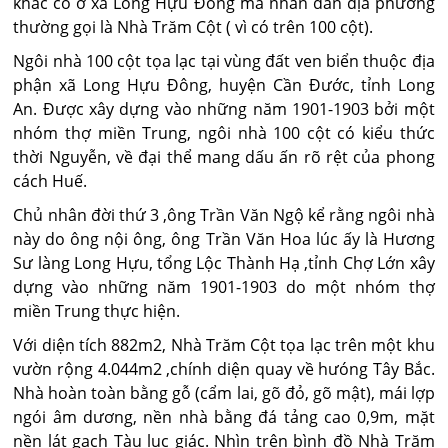
khắc cổ ở xã Long Hựu Đông mà nhân dân địa phương
thường gọi là Nhà Trăm Cột ( vì có trên 100 cột).
Ngôi nhà 100 cột tọa lạc tại vùng đất ven biển thuộc địa
phận xã Long Hựu Đông, huyện Cần Đước, tỉnh Long
An. Được xây dựng vào những năm 1901-1903 bởi một
nhóm thợ miền Trung, ngôi nhà 100 cột có kiểu thức
thời Nguyễn, về đại thể mang dấu ấn rõ rệt của phong
cách Huế.
Chủ nhân đời thứ 3 ,ông Trần Văn Ngộ kể rằng ngôi nhà
này do ông nội ông, ông Trần Văn Hoa lúc ấy là Hương
Sư làng Long Hựu, tổng Lộc Thành Hạ ,tỉnh Chợ Lớn xây
dựng vào những năm 1901-1903 do một nhóm thợ
miền Trung thực hiện.
Với diện tích 882m2, Nhà Trăm Cột tọa lạc trên một khu
vườn rộng 4.044m2 ,chính diện quay về hưóng Tây Bắc.
Nhà hoàn toàn bằng gỗ (cẩm lai, gõ đỏ, gõ mật), mái lợp
ngói âm dương, nền nhà bằng đá tảng cao 0,9m, mặt
nền lát gạch Tàu lục giác. Nhìn trên bình đồ Nhà Trăm