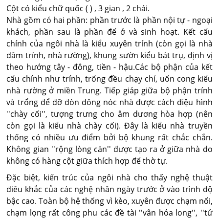
Cột có kiểu chữ quốc ( ) , 3 gian , 2 chái.
Nhà gồm có hai phần: phần trước là phần nội tự - ngoại
khách, phần sau là phần để ở và sinh hoạt. Kết cấu
chính của ngôi nhà là kiểu xuyên trính (còn gọi là nhà
đâm trính, nhà rường), khung sườn kiểu bát trụ, định vị
theo hướng tây - đông, tiền - hậu.Các bộ phận của kết
cấu chính như trính, trổng đều chạy chỉ, uốn cong kiểu
nhà rường ở miền Trung. Tiếp giáp giữa bộ phận trính
và trổng để đỡ đòn dông nóc nhà được cách điệu hình
''chày cối'', tượng trưng cho âm dương hòa hợp (nên
còn gọi là kiểu nhà chày cối). Đây là kiểu nhà truyền
thống có nhiều ưu điểm bởi bộ khung rất chắc chắn.
Không gian ''rộng lòng căn'' được tạo ra ở giữa nhà do
không có hàng cột giữa thích hợp để thờ tự.
Đặc biệt, kiến trúc của ngôi nhà cho thấy nghệ thuật
điêu khắc của các nghệ nhân ngày trước ở vào trình độ
bậc cao. Toàn bộ hệ thống vì kèo, xuyên được chạm nổi,
chạm lọng rất công phu các đề tài ''vân hóa long'', ''tứ