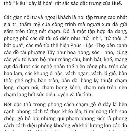
thời'' kiểu ''dây lá hóa'' rất sắc sảo đặc trưng của Huế.
Các gian nội tự và ngoại khách là nơi tập trung cao nhất
giá trị thẩm mỹ của công trình mà người xưa đã gửi
gấm trên từng nét chạm. Đó là một tập hợp đa dạng,
phong phú các đề tài cổ điển như ''tứ linh'', ''tứ thời'',''
bát quả'', các mô típ thể hiện Phúc - Lộc -Thọ bên cạnh
các đề tài phương Tây như hoa hồng, sóc - nho, cùng
các yếu tố Nam bộ như mãng cầu, bình bát, khế, măng
cụt đã được các nghệ nhân thể hiện công phu trên các
bao lam, các khung ô hộc, vách ngăn, vách lá gió, bàn
thờ, ghế nghi, bàn tròn, bàn dài bằng kỹ thuật chạm
lọng, chạm nổi, chạm bong kênh, chạm nổi trên nền
chạm lọng hết sức điêu luyện và tài tình.
Nét đặc thù trong phong cách chạm gỗ ở đây là bên
cạnh phong cách tả thực khéo léo, tỉ mỉ nặng tính sao
chép, gò bó bởi những qui phạm phong kiến là phong
cách cách điệu phóng khoáng với khối lượng lớn các đồ