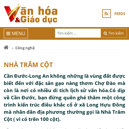
FEEDS
MENU
Tìm kiếm
Công nghệ
NHÀ TRĂM CỘT
Cần Đước-Long An không những là vùng đất được
biết đến với đặc sản gạo nàng thơm Chợ Đào mà
còn là nơi có nhiều di tích lịch sử văn hóa.Có dịp
về Cần Đước, bạn đừng quên ghé thăm một công
trình kiến trúc điêu khắc cổ ở xã Long Hựu Đông
mà nhân dân địa phương thường gọi là Nhà Trăm
Cột ( vì có trên 100 cột).