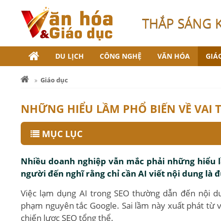
THẮP SÁNG 
DU LỊCH
CÔNG NGHỆ
VĂN HÓA
GIÁ
Giáo dục
NHỮNG HIỂU LẦM PHỔ BIẾN VỀ VAI 
MỤC LỤC
Nhiều doanh nghiệp vẫn mắc phải những hiểu lầm
người đến nghĩ rằng chỉ cần AI viết nội dung là 
Việc lạm dụng AI trong SEO thường dẫn đến nội du
phạm nguyên tắc Google. Sai lầm này xuất phát từ việ
chiến lược SEO tổng thể.