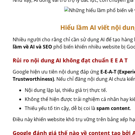
Như vậy, AI đóng vai trò trợ lý đắc lực, còn chuyên gia
Hiểu lầm AI viết nội dun
Nhiều người cho rằng chỉ cần sử dụng AI để tạo hàng l
lầm về AI và SEO
phổ biến khiến nhiều website bị Goo
Rủi ro nội dung AI không đạt chuẩn E E A T
Google hiện ưu tiên nội dung đáp ứng
E-E-A-T (Exper
Trustworthiness)
. Nếu chỉ đăng nội dung AI chưa kiểm
Nội dung lặp lại, thiếu giá trị thực tế.
Không thể hiện được trải nghiệm cá nhân hay ki
Thiếu yếu tố tin cậy, dễ bị coi là
spam content
.
Điều này khiến website khó trụ vững trên bảng xếp hạ
Google đánh giá thế nào về content tạo bởi A