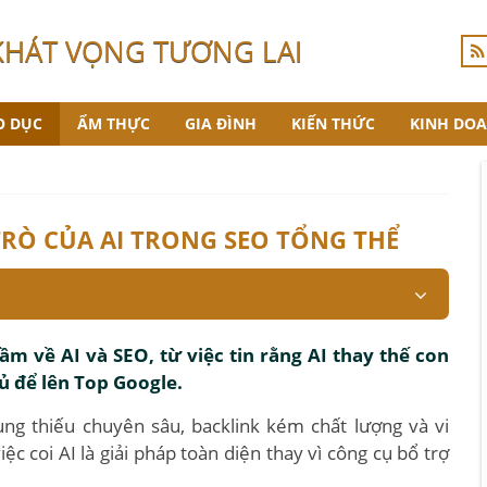
KHÁT VỌNG TƯƠNG LAI
O DỤC
ẨM THỰC
GIA ĐÌNH
KIẾN THỨC
KINH DO
TRÒ CỦA AI TRONG SEO TỔNG THỂ
 về AI và SEO, từ việc tin rằng AI thay thế con
đủ để lên Top Google.
ng thiếu chuyên sâu, backlink kém chất lượng và vi
c coi AI là giải pháp toàn diện thay vì công cụ bổ trợ