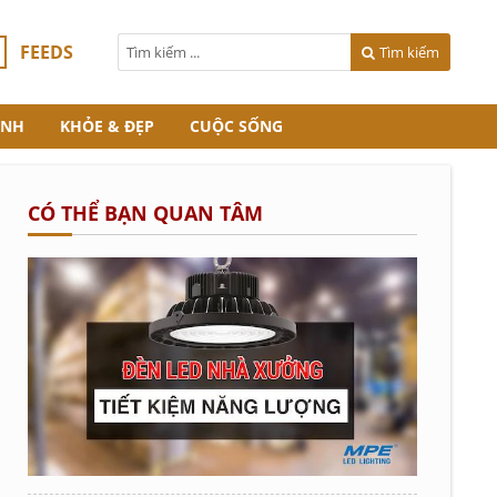
FEEDS
Tìm kiếm
ANH
KHỎE & ĐẸP
CUỘC SỐNG
CÓ THỂ BẠN QUAN TÂM