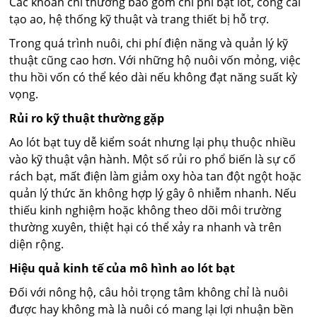
Các khoản chi thường bao gồm chi phí bạt lót, công cải
tạo ao, hệ thống kỹ thuật và trang thiết bị hỗ trợ.
Trong quá trình nuôi, chi phí điện năng và quản lý kỹ
thuật cũng cao hơn. Với những hộ nuôi vốn mỏng, việc
thu hồi vốn có thể kéo dài nếu không đạt năng suất kỳ
vọng.
Rủi ro kỹ thuật thường gặp
Ao lót bạt tuy dễ kiểm soát nhưng lại phụ thuộc nhiều
vào kỹ thuật vận hành. Một số rủi ro phổ biến là sự cố
rách bạt, mất điện làm giảm oxy hòa tan đột ngột hoặc
quản lý thức ăn không hợp lý gây ô nhiễm nhanh. Nếu
thiếu kinh nghiệm hoặc không theo dõi môi trường
thường xuyên, thiệt hại có thể xảy ra nhanh và trên
diện rộng.
Hiệu quả kinh tế của mô hình ao lót bạt
Đối với nông hộ, câu hỏi trọng tâm không chỉ là nuôi
được hay không mà là nuôi có mang lại lợi nhuận bền