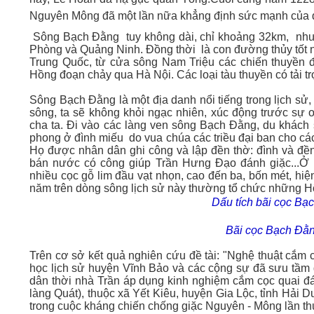
Nguyên Mông đã một lần nữa khẳng định sức mạnh của 
Sông Bạch Đằng tuy không dài, chỉ khoảng 32km, nhưng b
Phòng và Quảng Ninh. Đồng thời là con đường thủy tốt 
Trung Quốc, từ cửa sông Nam Triệu các chiến thuyền đ
Hồng đoạn chảy qua Hà Nội. Các loại tàu thuyền có tải t
Sông Bạch Đằng là một địa danh nổi tiếng trong lịch sử,
sông, ta sẽ không khỏi ngạc nhiên, xúc động trước sự o
cha ta. Đi vào các làng ven sông Bạch Đằng, du khách 
phong ở đình miếu do vua chúa các triều đại ban cho các 
Họ được nhân dân ghi công và lập đền thờ: đình và đề
bán nước có công giúp Trần Hưng Đạo đánh giặc...Ở 
nhiều cọc gỗ lim đầu vạt nhọn, cao đến ba, bốn mét, hi
năm trên dòng sông lịch sử này thường tổ chức những Hộ
Dấu tích bãi cọc Bạ
Bãi cọc Bạch Đằn
Trên cơ sở kết quả nghiên cứu đề tài: "Nghệ thuật cắm 
học lịch sử huyện Vĩnh Bảo và các cộng sự đã sưu tầm đ
dân thời nhà Trần áp dụng kinh nghiệm cắm cọc quai đá
làng Quát), thuộc xã Yết Kiêu, huyện Gia Lộc, tỉnh Hải 
trong cuộc kháng chiến chống giặc Nguyên - Mông lần t