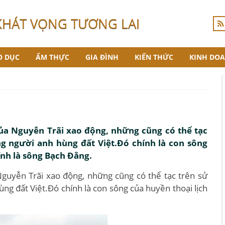
KHÁT VỌNG TƯƠNG LAI
O DỤC
ẨM THỰC
GIA ĐÌNH
KIẾN THỨC
KINH DO
ủa Nguyễn Trãi xao động, những cũng có thể tạc
g người anh hùng đất Việt.Đó chính là con sông
ính là sông Bạch Đằng.
guyễn Trãi xao động, những cũng có thể tạc trên sử
ng đất Việt.Đó chính là con sông của huyền thoại lịch