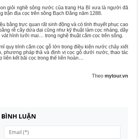
con giỏi nghề sông nước của trang Hạ Bì xưa là người đã
ng trận địa cọc trên sông Bạch Đằng năm 1288.
ệu bằng trực quan rất sinh động và có tính thuyết phục cao
bằng rễ cây dứa dại cũng như kỹ thuật làm cọc nháng, dây
ỗ vát hình lưỡi mai… trong nghệ thuật cắm cọc trên sông.
 mỉ quy trình cắm cọc gỗ lớn trong điều kiện nước chảy xiết
, phương pháp thả và định vị cọc gỗ dưới nước, thao tác
liên kết bãi cọc trong thế liên hoàn…
Theo
mytour.vn
N BÌNH LUẬN