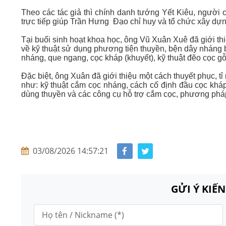
Theo các tác giả thì chính danh tướng Yết Kiêu, người 
trực tiếp giúp Trần Hưng Đạo chỉ huy và tổ chức xây dự
Tại buổi sinh hoạt khoa học, ông Vũ Xuân Xuê đã giới thi
về kỹ thuật sử dụng phương tiện thuyền, bện dây nháng 
nháng, que ngang, cọc kháp (khuyết), kỹ thuật đẽo cọc g
Đặc biệt, ông Xuân đã giới thiệu một cách thuyết phục, tỉ
như: kỹ thuật cắm cọc nháng, cách cố định đầu cọc kháp
dùng thuyền và các công cụ hỗ trợ cắm cọc, phương pháp 
03/08/2026 14:57:21
GỬI Ý KIẾ