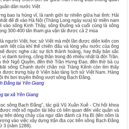
quân dân nước Việt
ao la hùng vĩ, là ranh giới tự nhiên giữa hai tỉnh: Hải
nhất để đi vào Hà Nội (Thăng Long ngày xưa) từ miền nam
i vào sông Kinh Thầy, sông Đuống và cuối cùng là sông
rọng 300-400 tấn tham gia vận tải được cả 2 mùa
 là người Việt, học sử Việt mà một lần được diện kiến con
anh liệt của khí thế chiến đấu và lòng yêu nước của ông
sẽ được nghe các sự tích thành hoàng, hay thấy bản sắc
vị danh tướng, công thần trong đó nhiều nhất là đời Trần.
n thờ Ngô Quyền, đền thờ Trần Hưng Đạo, đền thờ bà cụ
bãi sông Chanh dưới chân núi Tràng Kênh còn tìm thấy
ện được trưng bày ở Viện bảo tàng lịch sử Việt Nam. Hàng
i thi bơi truyền thống vượt sông Bạch Đằng.
ch Đằng tại Yên Giang
g tại xã Yên Giang
cọc sông Bạch Đằng", tác giả Vũ Xuân Xuê - Chi hội khoa
ược một số nguồn tài liệu có liên quan đến việc quân và
y trên dòng chảy của ngư dân đánh cá Hạ Bì (tên nôm là
Dương vào việc xây dựng trận địa cọc trên sông Bạch Đằng
hứ 3 (năm 1288).