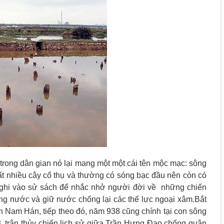
trong dân gian nó lại mang một một cái tên mộc mạc: sông
t nhiều cây cổ thụ và thường có sóng bạc đầu nên còn có
 ghi vào sử sách để nhắc nhở người đời về những chiến
ng nước và giữ nước chống lại các thế lực ngoại xâm.Bắt
Nam Hán, tiếp theo đó, năm 938 cũng chính tại con sông
 trận thủy chiến lịch sử giữa Trần Hưng Đạo chống quân