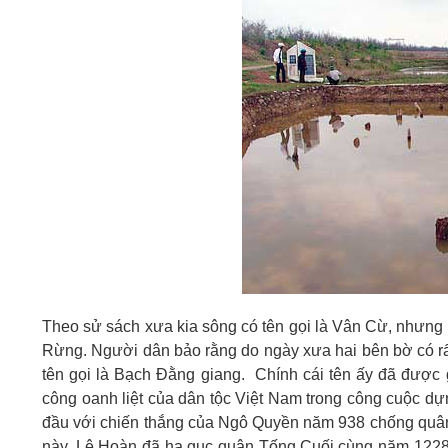
Theo sử sách xưa kia sông có tên gọi là Vân Cừ, nhưng 
Rừng. Người dân bảo rằng do ngày xưa hai bên bờ có rấ
tên gọi là Bạch Đằng giang. Chính cái tên ấy đã được
công oanh liệt của dân tộc Việt Nam trong công cuộc dự
đầu với chiến thắng của Ngô Quyền năm 938 chống quân 
này, Lê Hoàn đã hạ gục quân Tống.Cuối cùng năm 1228,