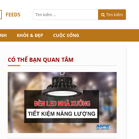
FEEDS
Tìm kiếm
ANH
KHỎE & ĐẸP
CUỘC SỐNG
CÓ THỂ BẠN QUAN TÂM