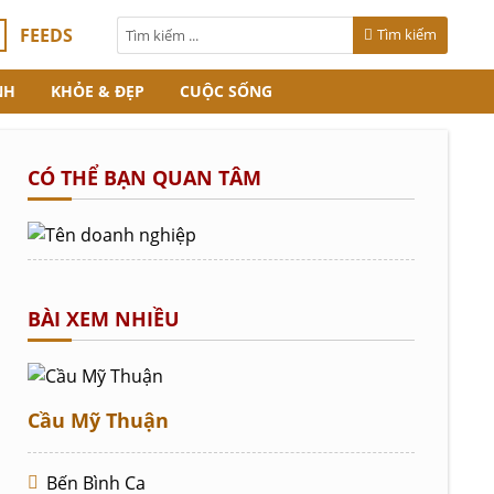
FEEDS
Tìm kiếm
NH
KHỎE & ĐẸP
CUỘC SỐNG
CÓ THỂ BẠN QUAN TÂM
BÀI XEM NHIỀU
Cầu Mỹ Thuận
Bến Bình Ca