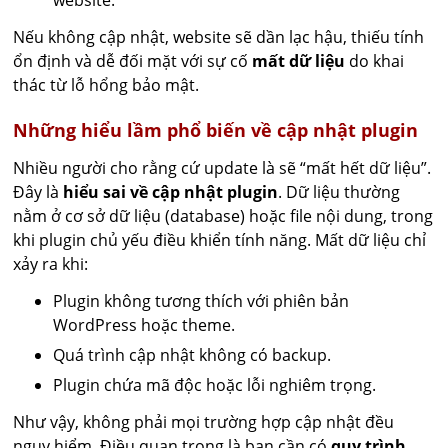
website.
Nếu không cập nhật, website sẽ dần lạc hậu, thiếu tính
ổn định và dễ đối mặt với sự cố
mất dữ liệu
do khai
thác từ lỗ hổng bảo mật.
Những hiểu lầm phổ biến về cập nhật plugin
Nhiều người cho rằng cứ update là sẽ “mất hết dữ liệu”.
Đây là
hiểu sai về cập nhật plugin
. Dữ liệu thường
nằm ở cơ sở dữ liệu (database) hoặc file nội dung, trong
khi plugin chủ yếu điều khiển tính năng. Mất dữ liệu chỉ
xảy ra khi:
Plugin không tương thích với phiên bản
WordPress hoặc theme.
Quá trình cập nhật không có backup.
Plugin chứa mã độc hoặc lỗi nghiêm trọng.
Như vậy, không phải mọi trường hợp cập nhật đều
nguy hiểm. Điều quan trọng là bạn cần có
quy trình