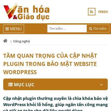
FEEDS
MENU
Tìm kiếm
Công nghệ
TẦM QUAN TRỌNG CỦA CẬP NHẬT
PLUGIN TRONG BẢO MẬT WEBSITE
WORDPRESS
MỤC LỤC
Cập nhật plugin thường xuyên là chìa khóa bảo vệ
WordPress khỏi lỗ hổng, giúp ngăn tấn công mạng
và giữ an toàn cho dữ liệu người dùng.