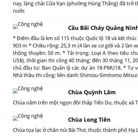
nay, làng chài Cửa Vạn (phường Hùng Thắng) đã trở t
nước
Cầu Bãi Cháy Quảng Nin
* Điểm đầu là km số 115 thuộc Quốc lộ 18 và kết thúc 
903 m * Chiều rộng: 25,3 m (4 làn xe cơ giới và 2 làn x
thông thuyền: 50 m. * Tải trọng: Loại A theo tiêu ch
US$), thời gian thi công 40 tháng; đến 30 tháng 11, 2
chủ đầu tư: Ban Quản lý các dự án 18-PMU18. * Tư vấn
Nhà thầu thi công: liên danh Shimizu-Simitomo Mitsui
Chùa Quỳnh Lâm
Chùa nằm trên một ngọn đồi thấp Tiên Du, thuộc xã T
Chùa Long Tiên
Chùa tọa lạc ở chân núi Bài Thơ, thuộc thành phố Hạ 