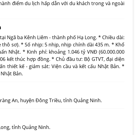
hành điểm du lịch hấp dẫn với du khách trong và ngoài
h
tại Ngã ba Kênh Liêm - thành phố Hạ Long. * Chiều dài:
e thô sơ). * Số nhịp: 5 nhịp, nhịp chính dài 435 m. * Khổ
uẩn Nhật. * Kinh phí: khoảng 1.046 tỷ VNĐ (60.000.000
006 kết thúc hợp đồng. * Chủ đầu tư: Bộ GTVT, đại diện
 thiết kế - giám sát: Viện cầu và kết cấu Nhật Bản. *
 Nhật Bản.
ràng An, huyện Đông Triều, tỉnh Quảng Ninh.
Long, tỉnh Quảng Ninh.