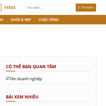
FEEDS
Tìm kiếm
NH
KHỎE & ĐẸP
CUỘC SỐNG
CÓ THỂ BẠN QUAN TÂM
BÀI XEM NHIỀU