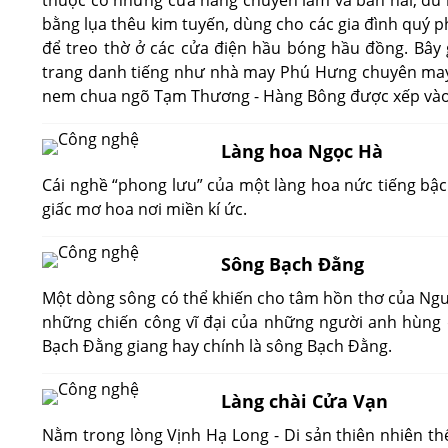
thuộc có những cửa hàng chuyên làm và bán hài, đủ m
bằng lụa thêu kim tuyến, dùng cho các gia đình quý ph
để treo thờ ở các cửa điện hầu bóng hầu đồng. Bây g
trang danh tiếng như nhà may Phú Hưng chuyên may 
nem chua ngõ Tạm Thương - Hàng Bông được xếp vào 
Làng hoa Ngọc Hà
Cái nghề “phong lưu” của một làng hoa nức tiếng bậc 
giấc mơ hoa nơi miền kí ức.
Sông Bạch Đằng
Một dòng sông có thể khiến cho tâm hồn thơ của Nguy
những chiến công vĩ đại của những người anh hùng đấ
Bạch Đằng giang hay chính là sông Bạch Đằng.
Làng chài Cửa Vạn
Nằm trong lòng Vịnh Hạ Long - Di sản thiên nhiên t