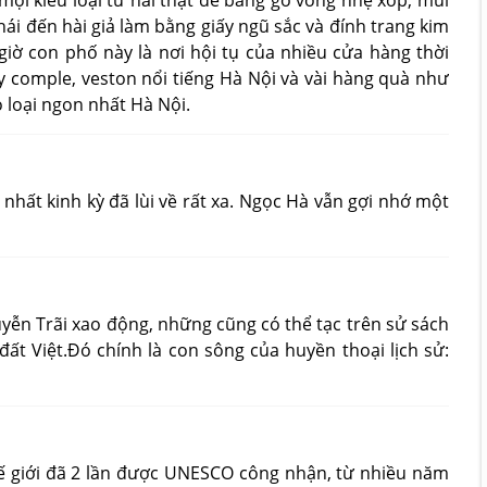
ọi kiểu loại từ hài thật đế bằng gỗ vông nhẹ xốp, mũi
ái đến hài giả làm bằng giấy ngũ sắc và đính trang kim
iờ con phố này là nơi hội tụ của nhiều cửa hàng thời
comple, veston nổi tiếng Hà Nội và vài hàng quà như
loại ngon nhất Hà Nội.
nhất kinh kỳ đã lùi về rất xa. Ngọc Hà vẫn gợi nhớ một
ễn Trãi xao động, những cũng có thể tạc trên sử sách
t Việt.Đó chính là con sông của huyền thoại lịch sử:
hế giới đã 2 lần được UNESCO công nhận, từ nhiều năm