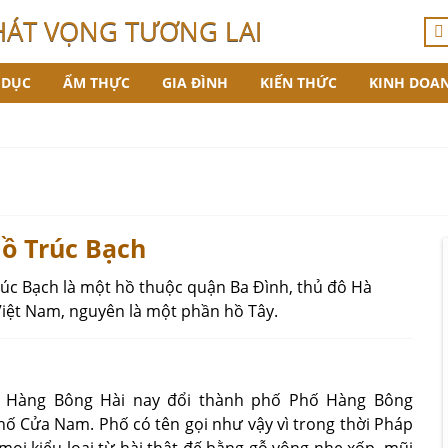
HÁT VỌNG TƯƠNG LAI
 DỤC
ẨM THỰC
GIA ĐÌNH
KIẾN THỨC
KINH DOA
ồ Trúc Bạch
úc Bạch là một hồ thuộc quận Ba Đình, thủ đô Hà
Việt Nam, nguyên là một phần hồ Tây.
à Hàng Bông Hài nay đổi thành phố Phố Hàng Bông
hố Cửa Nam. Phố có tên gọi như vậy vì trong thời Pháp