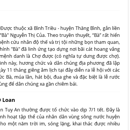
ợ Được thuộc xã Bình Triều - huyện Thăng Bình, gắn liền
 “Bà" Nguyễn Thị Của. Theo truyền thuyết, “Bà” rất hiển
bệnh cứu nhân độ thế và trị tội những bọn tham quan,
chính "Bà" đã linh ứng tạo dựng nơi bãi cát hoang vắng
 mệnh danh là Chợ được (có nghĩa tự dưng được chợ).
h linh này, hương chức và dân chúng địa phương đã lập
y 11 tháng giêng âm lịch tại đây diễn ra lễ hội với các
c Bà, múa lân, hát bội, đua ghe và đặc biệt là lễ rước
vùng để dân chúng xa gần chiêm bái.
Ô Loan
 Tuy An thường được tổ chức vào dịp 7/1 tết. Đây là
inh hoạt tập thể của nhân dân vùng sông nước huyện
o một năm trời im, sóng lặng, khai thác được nhiều