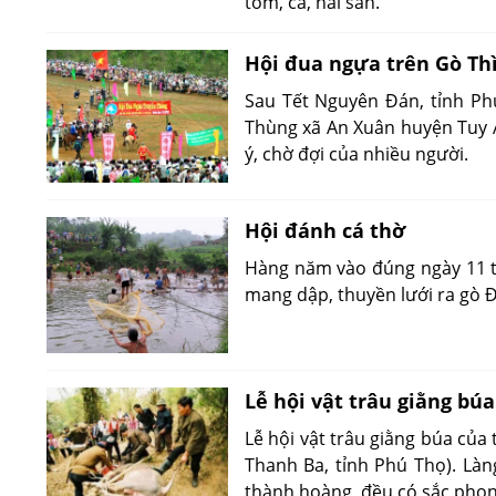
tôm, cá, hải sản.
Hội đua ngựa trên Gò Th
Sau Tết Nguyên Đán, tỉnh Phú
Thùng xã An Xuân huyện Tuy A
ý, chờ đợi của nhiều người.
Hội đánh cá thờ
Hàng năm vào đúng ngày 11 t
mang dập, thuyền lưới ra gò 
Lễ hội vật trâu giằng búa
Lễ hội vật trâu giằng búa của 
Thanh Ba, tỉnh Phú Thọ). Làn
thành hoàng, đều có sắc phong