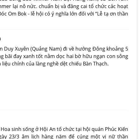
mer lại nô nức. chuẩn bị và đăng cai tổ chức các hoạt
c Om Bok - lễ hội có ý nghĩa lớn đối với “Lễ tạ ơn thần
h
ện Duy Xuyên (Quảng Nam) đi về hướng Đông khoảng 5
g bãi đay xanh tốt nằm dọc hai bờ hữu ngạn con sông
liệu chính của làng nghề dệt chiếu Bàn Thạch.
 Hoa sinh sống ở Hội An tổ chức tại hội quán Phúc Kiến
gày 23/3 âm lịch hàng năm để cúng một vị nữ thần