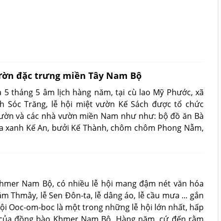
vườn đặc trưng miền Tây Nam Bộ
à 5 tháng 5 âm lịch hàng năm, tại cù lao Mỹ Phước, xã
h Sóc Trăng, lễ hội miệt vườn Kế Sách được tổ chức
 vườn và các nhà vườn miền Nam như như: bộ đồ ăn Bà
 da xanh Kế An, bưởi Kế Thành, chôm chôm Phong Nẫm,
Khmer Nam Bộ, có nhiều lễ hội mang đậm nét văn hóa
 Thmây, lễ Sen Đôn-ta, lễ dâng áo, lễ cầu mưa ... gắn
hội Ooc-om-boc là một trong những lễ hội lớn nhất, hấp
 của đồng bào Khmer Nam Bộ. Hàng năm, cứ đến rằm