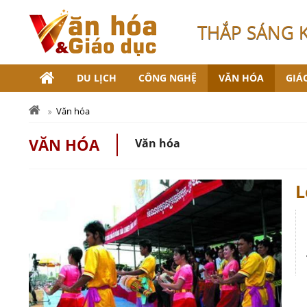
THẮP SÁNG 
DU LỊCH
CÔNG NGHỆ
VĂN HÓA
GIÁ
Văn hóa
VĂN HÓA
Văn hóa
L