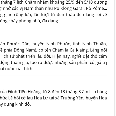
 tháng 7 lịch Chăm nhằm khoảng 25/9 đến 5/10 dương
ng nhớ các vị Nam thần như Pô Klong Garai, Pô Pôme...
g gian rộng lớn, lần lượt từ đền tháp đến làng rồi về
dòng chảy phong phú, đa dạng.
trấn Phước Dân, huyện Ninh Phước, tỉnh Ninh Thuận,
ề phía Đông Nam), có tên Chăm là Ca Klaing. Làng nổi
 lịch sử phát triển lâu đời. Hiện nay, nghề dệt thổ cẩm
 động tham gia, tạo ra được những sản phẩm có giá trị
ài nước ưa thích.
của Đinh Tiên Hoàng, từ 8 đến 13 tháng 3 âm lịch hàng
hức Lễ hội cờ lau Hoa Lư tại xã Trường Yên, huyện Hoa
ây dựng kinh đô.