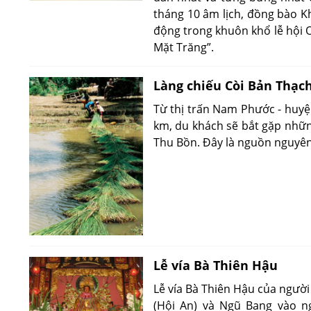
tháng 10 âm lịch, đồng bào Kh
động trong khuôn khổ lễ hội Oó
Mặt Trăng”.
Làng chiếu Còi Bản Thạc
Từ thị trấn Nam Phước - huy
km, du khách sẽ bắt gặp nhữn
Thu Bồn. Đây là nguồn nguyên 
Lễ vía Bà Thiên Hậu
Lễ vía Bà Thiên Hậu của người
(Hội An) và Ngũ Bang vào n