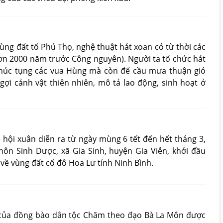
ùng đất tổ Phú Thọ, nghệ thuật hát xoan có từ thời các
n 2000 năm trước Công nguyên). Người ta tổ chức hát
 chúc tụng các vua Hùng mà còn để cầu mưa thuận gió
gợi cảnh vật thiên nhiên, mô tả lao động, sinh hoạt ở
ễ hội xuân diễn ra từ ngày mùng 6 tết đến hết tháng 3,
ôn Sinh Dược, xã Gia Sinh, huyện Gia Viễn, khởi đầu
về vùng đất cố đô Hoa Lư tỉnh Ninh Bình.
ất của đồng bào dân tộc Chăm theo đạo Bà La Môn được