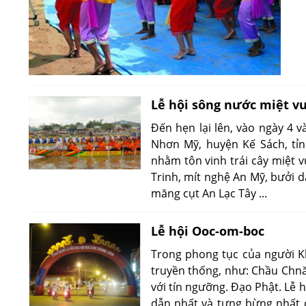
Lễ hội sông nước miệt 
Đến hẹn lại lên, vào ngày 4 v
Nhơn Mỹ, huyện Kế Sách, tỉn
nhằm tôn vinh trái cây miệt
Trinh, mít nghệ An Mỹ, bưởi
măng cụt An Lạc Tây ...
Lễ hội Ooc-om-boc
Trong phong tục của người 
truyền thống, như: Chầu Chnăm
với tín ngưỡng. Đạo Phật. Lễ 
dẫn nhất và tưng bừng nhất