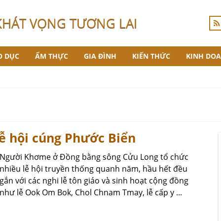
KHÁT VỌNG TƯƠNG LAI
O DỤC
ẨM THỰC
GIA ĐÌNH
KIẾN THỨC
KINH DO
ễ hội cúng Phước Biển
Người Khơme ở Đồng bằng sông Cửu Long tổ chức
nhiều lễ hội truyền thống quanh năm, hầu hết đều
gắn với các nghi lễ tôn giáo và sinh hoạt cộng đồng
như lễ Ook Om Bok, Chol Chnam Tmay, lễ cấp y ...