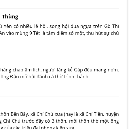
ì Thùng
 Yên có nhiều lễ hội, song hội đua ngựa trên Gò Thì
n vào mùng 9 Tết là tâm điểm số một, thu hút sự chú
háng chạp âm lịch, người làng kẻ Gáp đều mang nơm,
Đồng Đậu mở hội đánh cá thờ trình thánh.
thôn Bến Bây, xã Chí Chủ xưa (nay là xã Chí Tiên, huyện
g Chí Chủ trước đây có 3 thôn, mỗi thôn thờ một ông
 của các triều đại phong kiến xưa.